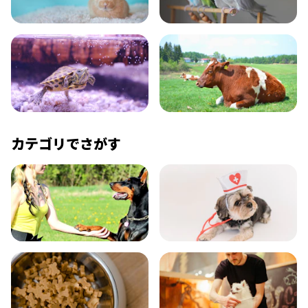
小動物
とり・さかな
かめ・トカゲ
その他生き物
カテゴリでさがす
飼い方
健康