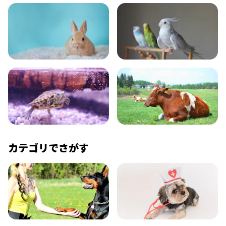
いぬ
ねこ
小動物
とり・さかな
かめ・トカゲ
その他生き物
カテゴリでさがす