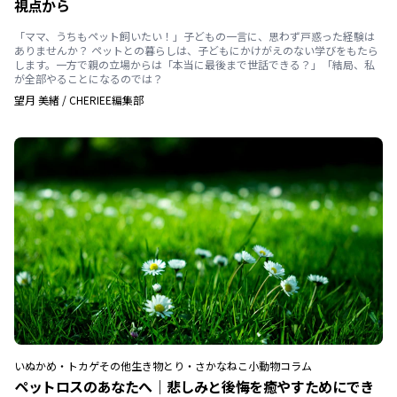
視点から
「ママ、うちもペット飼いたい！」子どもの一言に、思わず戸惑った経験は
ありませんか？ ペットとの暮らしは、子どもにかけがえのない学びをもたら
します。一方で親の立場からは「本当に最後まで世話できる？」「結局、私
が全部やることになるのでは？
望月 美緒
/
CHERIEE編集部
いぬ
かめ・トカゲ
その他生き物
とり・さかな
ねこ
小動物
コラム
ペットロスのあなたへ｜悲しみと後悔を癒やすためにでき