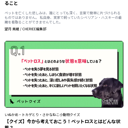
ること
ペットを亡くした悲しみは、誰にとっても深く、言葉で簡単に片づけられる
ものではありません。 私自身、実家で飼っていたシベリアン・ハスキーの最
期を看取ることができませんでした。
望月 美緒
/
CHERIEE編集部
いぬ
かめ・トカゲ
とり・さかな
ねこ
小動物
クイズ
【クイズ】今から考えておこう！ペットロスとはどんな状
態？