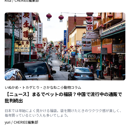
Risa
/
CHERIEE編集部
いぬ
かめ・トカゲ
とり・さかな
ねこ
小動物
コラム
【ニュース】まるでペットの福袋？中国で流行中の通販で
批判続出
日本では年始によく見かける福袋。袋を開けたときのワクワク感が楽しく、
毎年買っているという人も多いでしょう。
yuri
/
CHERIEE編集部