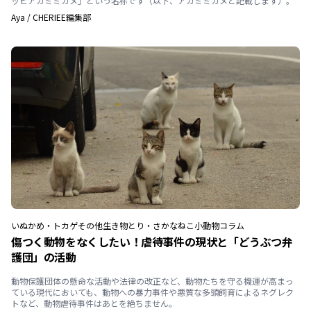
ッピアカミミガメ」という名称です（以下、アカミミガメと記載します）。
Aya
/
CHERIEE編集部
いぬ
かめ・トカゲ
その他生き物
とり・さかな
ねこ
小動物
コラム
傷つく動物をなくしたい！虐待事件の現状と「どうぶつ弁
護団」の活動
動物保護団体の懸命な活動や法律の改正など、動物たちを守る機運が高まっ
ている現代においても、動物への暴力事件や悪質な多頭飼育によるネグレク
トなど、動物虐待事件はあとを絶ちません。