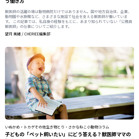
う働き方
獣医師の活躍の場は動物病院だけではありません。国や地方自治体、企業、
動物園や水族館など、さまざまな施設で社会を支える獣医師が働いていま
す。 この記事では、私自身の経験をもとに、あまり知られていない「公務員
獣医師」の仕事についてご紹介します。
望月 美緒
/
CHERIEE編集部
いぬ
かめ・トカゲ
その他生き物
とり・さかな
ねこ
小動物
コラム
子どもの「ペット飼いたい」にどう答える？獣医師ママの