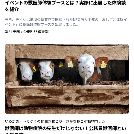
イベントの獣医師体験ブースとは？実際に出展した体験談
を紹介
先日、夫と私は地域の体育館で開催されたNPO法人主催の「おしごと体験イ
ベント」に獣医師体験ブースを出展しました。
望月 美緒
/
CHERIEE編集部
いぬ
かめ・トカゲ
その他生き物
とり・さかな
ねこ
小動物
コラム
獣医師は動物病院の先生だけじゃない！公務員獣医師とい