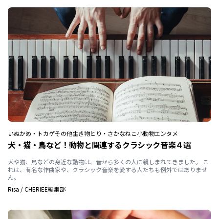
いぬ
かめ・トカゲ
その他生き物
とり・さかな
ねこ
小動物
エンタメ
犬・猫・鳥など！動物と関連するクラシック音楽４選
犬や猫、鳥などの身近な動物は、昔から多くの人に親しまれてきました。 こ
れは、有名な作曲家や、クラシック音楽を愛する人たちも例外ではありませ
ん。
Risa
/
CHERIEE編集部