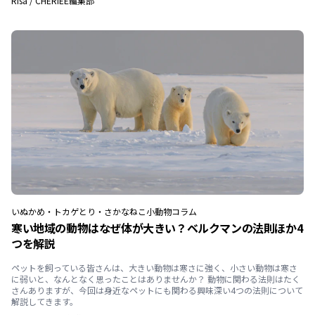
Risa
/
CHERIEE編集部
いぬ
かめ・トカゲ
とり・さかな
ねこ
小動物
コラム
寒い地域の動物はなぜ体が大きい？ベルクマンの法則ほか4
つを解説
ペットを飼っている皆さんは、大きい動物は寒さに強く、小さい動物は寒さ
に弱いと、なんとなく思ったことはありませんか？ 動物に関わる法則はたく
さんありますが、今回は身近なペットにも関わる興味深い4つの法則について
解説してきます。