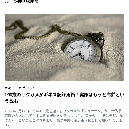
yuri
/
CHERIEE編集部
かめ・トカゲ
コラム
190歳のリクガメがギネス記録更新！実際はもっと高齢とい
う説も
2022年1月12日、今年190歳を迎えるリクガメの「ジョナサン」が、世界最
高齢のカメとしてギネス世界記録を更新しました。 昔から、「鶴は千年、亀
は万年」ということわざもあり、亀は寿命の長い生き物として知られていま
す。