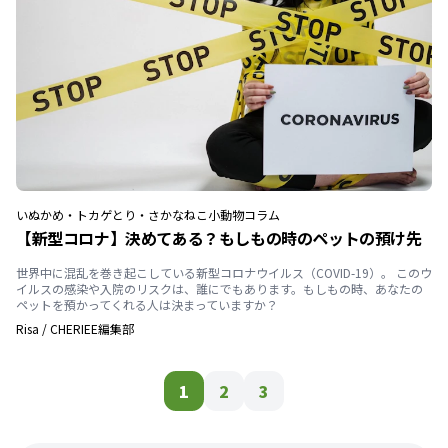
いぬ
かめ・トカゲ
とり・さかな
ねこ
小動物
コラム
【新型コロナ】決めてある？もしもの時のペットの預け先
世界中に混乱を巻き起こしている新型コロナウイルス（COVID-19）。 このウ
イルスの感染や入院のリスクは、誰にでもあります。もしもの時、あなたの
ペットを預かってくれる人は決まっていますか？
Risa
/
CHERIEE編集部
1
2
3