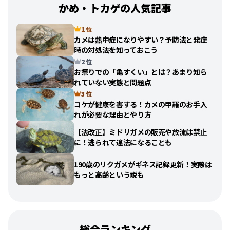
かめ・トカゲの人気記事
1 位
カメは熱中症になりやすい？予防法と発症
時の対処法を知っておこう
2 位
お祭りでの「亀すくい」とは？あまり知ら
れていない実態と問題点
3 位
コケが健康を害する！カメの甲羅のお手入
れが必要な理由とやり方
【法改正】ミドリガメの販売や放流は禁止
に！逃られて違法になることも
190歳のリクガメがギネス記録更新！実際は
もっと高齢という説も
総合ランキング