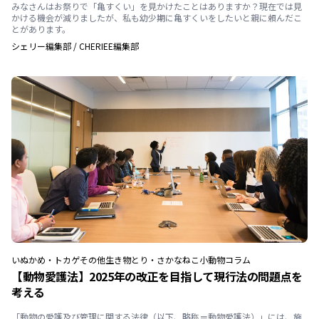
みなさんはお祭りで「亀すくい」を見かけたことはありますか？現在では見
かける機会が減りましたが、私も幼少期に亀すくいをしたいと親に頼んだこ
とがあります。
シェリー編集部
/
CHERIEE編集部
いぬ
かめ・トカゲ
その他生き物
とり・さかな
ねこ
小動物
コラム
【動物愛護法】2025年の改正を目指して現行法の問題点を
考える
「動物の愛護及び管理に関する法律（以下、略称＝動物愛護法）」には、施