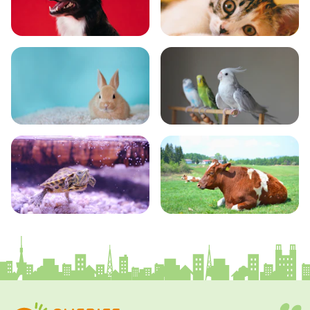
いぬ
ねこ
小動物
とり・さかな
かめ・トカゲ
その他生き物