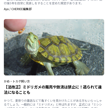
行後5年を目安に見直しをすることを定めた規定があります。
Aya
/
CHERIEE編集部
かめ・トカゲ
飼い方
【法改正】ミドリガメの販売や放流は禁止に！逃られて違
法になることも
かつて、夏祭りの露店などで亀すくいを見かけたことがある方もいらっしゃ
るでしょう。一般的には「ミドリガメ」と呼ばれますが、正式には「ミシシ