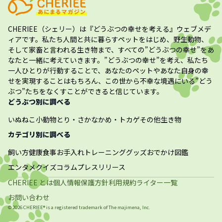
CHERIEE（シェリー）
は『どうぶつの幸せを考える』ウェブメデ
ィアです。私たち人間と共に暮らすペットをはじめ、野生動物、
そして家畜と言われる生き物まで、すべての”
どうぶつの幸せ
”をあ
なたと一緒に考えていきます。”
どうぶつの幸せ
”を考え、私たち
一人ひとりが行動することで、あなたのペットやあなた自身の幸
せを実現することはもちろん、この世から不幸な境遇にいる”どう
ぶつ”たちをなくすことができると信じています。
どうぶつ別に調べる
いぬ
ねこ
小動物
とり・さかな
かめ・トカゲ
その他生き物
カテゴリ別に調べる
飼い方
健康
食事
お手入れ
トレーニング
グッズ
おでかけ
図鑑
エンタメ
クイズ
コラム
プレスリリース
CHERIEE とは
個人情報保護方針
利用規約
ライター一覧
お問い合わせ
©
2026
CHERIEE® is a registered trademark of The
majimena, Inc.