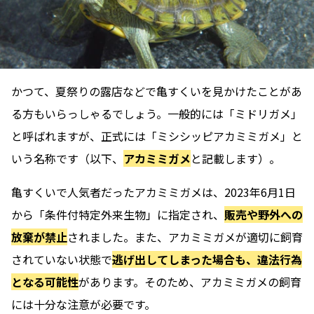
かつて、夏祭りの露店などで亀すくいを見かけたことがあ
る方もいらっしゃるでしょう。一般的には「ミドリガメ」
と呼ばれますが、正式には「ミシシッピアカミミガメ」と
いう名称です（以下、
アカミミガメ
と記載します）。
亀すくいで人気者だったアカミミガメは、2023年6月1日
から「条件付特定外来生物」に指定され、
販売や野外への
放棄が禁止
されました。また、アカミミガメが適切に飼育
されていない状態で
逃げ出してしまった場合も、違法行為
となる可能性
があります。そのため、アカミミガメの飼育
には十分な注意が必要です。