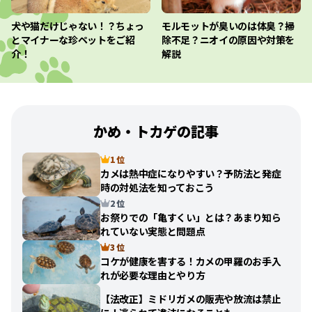
犬や猫だけじゃない！？ちょっ
モルモットが臭いのは体臭？掃
とマイナーな珍ペットをご紹
除不足？ニオイの原因や対策を
介！
解説
かめ・トカゲの記事
1 位
カメは熱中症になりやすい？予防法と発症
時の対処法を知っておこう
2 位
お祭りでの「亀すくい」とは？あまり知ら
れていない実態と問題点
3 位
コケが健康を害する！カメの甲羅のお手入
れが必要な理由とやり方
【法改正】ミドリガメの販売や放流は禁止