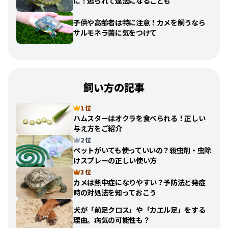
に！逃られて違法になることも
子供や高齢者は特に注意！カメを飼うなら
サルモネラ菌に気をつけて
飼い方の記事
1 位
ハムスターはオクラを食べられる！正しい
与え方をご紹介
2 位
ペットがいても使っていいの？殺虫剤・虫除
けスプレーの正しい使い方
3 位
カメは熱中症になりやすい？予防法と発症
時の対処法を知っておこう
犬が「前足クロス」や「カエル足」をする
理由。病気の可能性も？