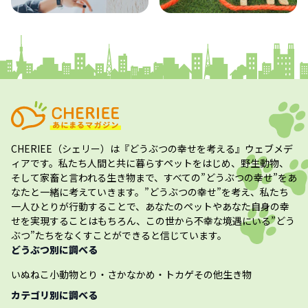
コラム
プレスリリース
CHERIEE（シェリー）
は『どうぶつの幸せを考える』ウェブメデ
ィアです。私たち人間と共に暮らすペットをはじめ、野生動物、
そして家畜と言われる生き物まで、すべての”
どうぶつの幸せ
”をあ
なたと一緒に考えていきます。”
どうぶつの幸せ
”を考え、私たち
一人ひとりが行動することで、あなたのペットやあなた自身の幸
せを実現することはもちろん、この世から不幸な境遇にいる”どう
ぶつ”たちをなくすことができると信じています。
どうぶつ別に調べる
いぬ
ねこ
小動物
とり・さかな
かめ・トカゲ
その他生き物
カテゴリ別に調べる