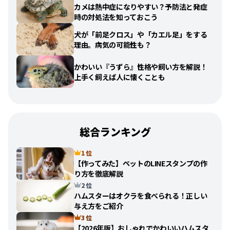
カメは熱中症になりやすい？予防法と発症
時の対処法を知っておこう
犬が「前足クロス」や「カエル足」をする
理由。病気の可能性も？
かわいい『うずら』性格や飼い方を解説！
上手く飼えば人に懐くことも
総合ランキング
1 位
【作ってみた】ペットのLINEスタンプの作
り方を徹底解説
2 位
ハムスターはオクラを食べられる！正しい
与え方をご紹介
3 位
【2026年版】おしゃれでかわいいハムスタ