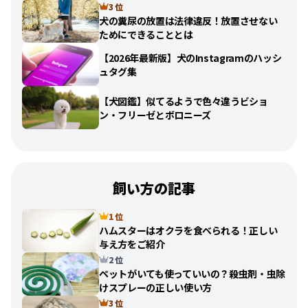
3 位
犬の糞尿の放置は法律違反！放置させない
ためにできることとは
【2026年最新版】犬のInstagramのハッシ
ュタグ集
【犬図鑑】似てるようで色々違うビショ
ン・フリーゼとボロニーズ
飼い方の記事
1 位
ハムスターはオクラを食べられる！正しい
与え方をご紹介
2 位
ペットがいても使っていいの？殺虫剤・虫除
けスプレーの正しい使い方
3 位