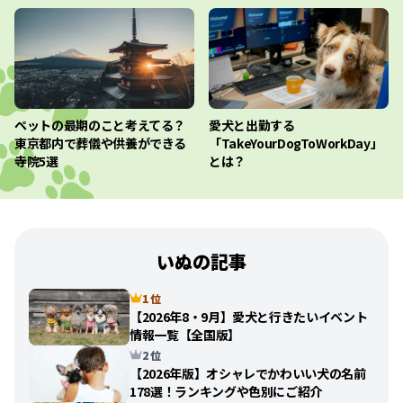
ペットの最期のこと考えてる？
愛犬と出勤する
東京都内で葬儀や供養ができる
「TakeYourDogToWorkDay」
寺院5選
とは？
いぬの記事
1 位
【2026年8・9月】愛犬と行きたいイベント
情報一覧【全国版】
2 位
【2026年版】オシャレでかわいい犬の名前
178選！ランキングや色別にご紹介