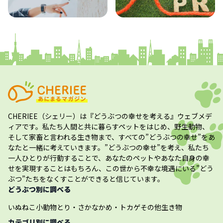
コラム
プレスリリース
CHERIEE（シェリー）
は『どうぶつの幸せを考える』ウェブメデ
ィアです。私たち人間と共に暮らすペットをはじめ、野生動物、
そして家畜と言われる生き物まで、すべての”
どうぶつの幸せ
”をあ
なたと一緒に考えていきます。”
どうぶつの幸せ
”を考え、私たち
一人ひとりが行動することで、あなたのペットやあなた自身の幸
せを実現することはもちろん、この世から不幸な境遇にいる”どう
ぶつ”たちをなくすことができると信じています。
どうぶつ別に調べる
いぬ
ねこ
小動物
とり・さかな
かめ・トカゲ
その他生き物
カテゴリ別に調べる