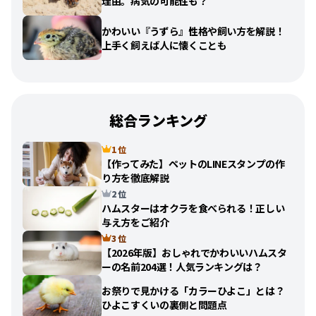
理由。病気の可能性も？
かわいい『うずら』性格や飼い方を解説！
上手く飼えば人に懐くことも
総合ランキング
1 位
【作ってみた】ペットのLINEスタンプの作
り方を徹底解説
2 位
ハムスターはオクラを食べられる！正しい
与え方をご紹介
3 位
【2026年版】おしゃれでかわいいハムスタ
ーの名前204選！人気ランキングは？
お祭りで見かける「カラーひよこ」とは？
ひよこすくいの裏側と問題点