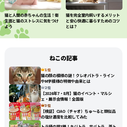
猫と人間の赤ちゃんの生活！衛
猫を完全室内飼いするメリット
生面と猫のストレスに気をつけ
と安心快適に暮らすためのコツ
よう
とは？
ねこの記事
1 位
猫の顔の模様の謎！クレオパトラ・ライン
やM字模様の特徴や由来とは
2 位
【2026年7・8月】猫のイベント・マルシ
ェ・展示会情報！全国版
3 位
【検証】CIAO（チャオ）ちゅ〜ると類似品
の塩分濃度を比較してみた
トラ柄の猫3種！キジトラ、サバトラ、茶ト