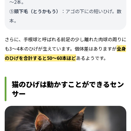
～2本。
⑤
頭下毛（とうかもう）
：アゴの下にの短いひげ。数
本。
さらに、手根球と呼ばれる前足の少し離れた肉球の周りに
も3〜4本のひげが生えています。個体差はありますが
全身
のひげを合計すると50〜60本ほど
あるようです。
猫のひげは動かすことができるセン
サー