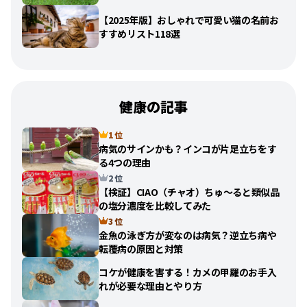
【2025年版】おしゃれで可愛い猫の名前お
すすめリスト118選
健康の記事
1 位
病気のサインかも？インコが片足立ちをす
る4つの理由
2 位
【検証】CIAO（チャオ）ちゅ〜ると類似品
の塩分濃度を比較してみた
3 位
金魚の泳ぎ方が変なのは病気？逆立ち病や
転覆病の原因と対策
コケが健康を害する！カメの甲羅のお手入
れが必要な理由とやり方