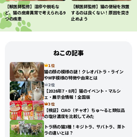
【獣医師監修】湿疹や脱毛な
【獣医師監修】猫の便秘を放置
ど、猫の皮膚異常で考えられる9
するのは良くない！原因を突き
つの疾患
止めよう
ねこの記事
1 位
猫の顔の模様の謎！クレオパトラ・ライン
やM字模様の特徴や由来とは
2 位
【2026年7・8月】猫のイベント・マルシ
ェ・展示会情報！全国版
3 位
【検証】CIAO（チャオ）ちゅ〜ると類似品
の塩分濃度を比較してみた
トラ柄の猫3種！キジトラ、サバトラ、茶ト
ラの違いとは？