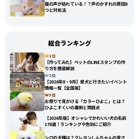
猫の声が枯れている！？声のかすれの原因8
つと対処法
総合ランキング
1 位
【作ってみた】ペットのLINEスタンプの作
り方を徹底解説
2 位
【2026年8・9月】愛犬と行きたいイベント
情報一覧【全国版】
3 位
お祭りで見かける「カラーひよこ」とは？
ひよこすくいの裏側と問題点
【2026年版】オシャレでかわいい犬の名前
178選！ランキングや色別にご紹介
シロの犬種は？クレヨンしんちゃんの愛さ