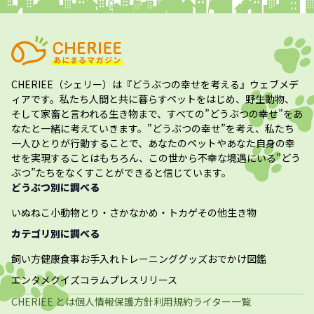
CHERIEE（シェリー）
は『どうぶつの幸せを考える』ウェブメデ
ィアです。私たち人間と共に暮らすペットをはじめ、野生動物、
そして家畜と言われる生き物まで、すべての”
どうぶつの幸せ
”をあ
なたと一緒に考えていきます。”
どうぶつの幸せ
”を考え、私たち
一人ひとりが行動することで、あなたのペットやあなた自身の幸
せを実現することはもちろん、この世から不幸な境遇にいる”どう
ぶつ”たちをなくすことができると信じています。
どうぶつ別に調べる
いぬ
ねこ
小動物
とり・さかな
かめ・トカゲ
その他生き物
カテゴリ別に調べる
飼い方
健康
食事
お手入れ
トレーニング
グッズ
おでかけ
図鑑
エンタメ
クイズ
コラム
プレスリリース
CHERIEE とは
個人情報保護方針
利用規約
ライター一覧