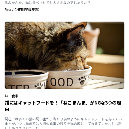
るみかんを、猫に食べさせても大丈夫なのでしょうか？
Risa
/
CHERIEE編集部
ねこ
食事
猫にはキャットフードを！「ねこまんま」がNGな3つの理
由
現在では多くの猫の飼い主が、当たり前のようにキャットフードを与えてい
ますが、少し前までは人間の食事の残りを猫の餌として与えていたことも珍
しくありませんでした。