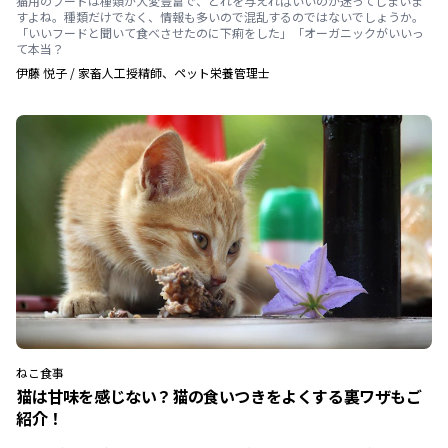
猫用のフードは種類が大変豊富で、どれを与えればいいのか迷ってしまいま
すよね。種類だけでなく、情報も多いので混乱するのではないでしょうか。
「いいフードと聞いて食べさせたのに下痢をした」「オーガニックがいいっ
て本当？
伊藤 悦子
/
家畜人工授精師、ペット栄養管理士
ねこ
食事
猫は甘味を感じない？猫の食いつきをよくする裏ワザもご
紹介！