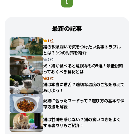
1
最新の記事
1 位
猫の多頭飼いで気をつけたい食事トラブル
とは？3つの対策を紹介
2 位
犬・猫が食べると危険なもの5選！最低限知
っておくべき食材とは
3 位
猫は本当に猫舌？適切な温度のご飯を与えて
あげよう！
愛猫に合ったフードって？選び方の基本や保
存方法を解説
猫は甘味を感じない？猫の食いつきをよく
する裏ワザもご紹介！