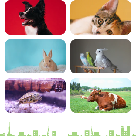
いぬ
ねこ
小動物
とり・さかな
かめ・トカゲ
その他生き物