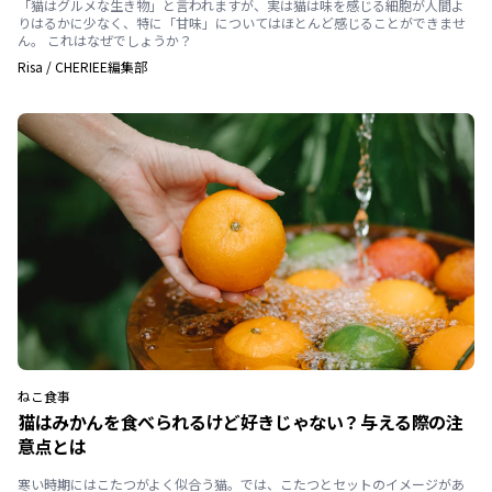
「猫はグルメな生き物」と言われますが、実は猫は味を感じる細胞が人間よ
りはるかに少なく、特に「甘味」についてはほとんど感じることができませ
ん。 これはなぜでしょうか？
Risa
/
CHERIEE編集部
ねこ
食事
猫はみかんを食べられるけど好きじゃない？与える際の注
意点とは
寒い時期にはこたつがよく似合う猫。では、こたつとセットのイメージがあ