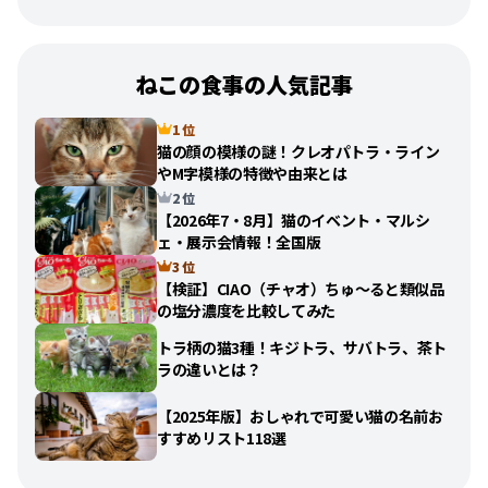
ねこの食事の人気記事
1 位
猫の顔の模様の謎！クレオパトラ・ライン
やM字模様の特徴や由来とは
2 位
【2026年7・8月】猫のイベント・マルシ
ェ・展示会情報！全国版
3 位
【検証】CIAO（チャオ）ちゅ〜ると類似品
の塩分濃度を比較してみた
トラ柄の猫3種！キジトラ、サバトラ、茶ト
ラの違いとは？
【2025年版】おしゃれで可愛い猫の名前お
すすめリスト118選