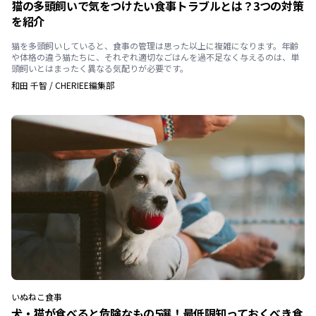
猫の多頭飼いで気をつけたい食事トラブルとは？3つの対策
を紹介
猫を多頭飼いしていると、食事の管理は思った以上に複雑になります。年齢
や体格の違う猫たちに、それぞれ適切なごはんを過不足なく与えるのは、単
頭飼いとはまったく異なる気配りが必要です。
和田 千智
/
CHERIEE編集部
いぬ
ねこ
食事
犬・猫が食べると危険なもの5選！最低限知っておくべき食