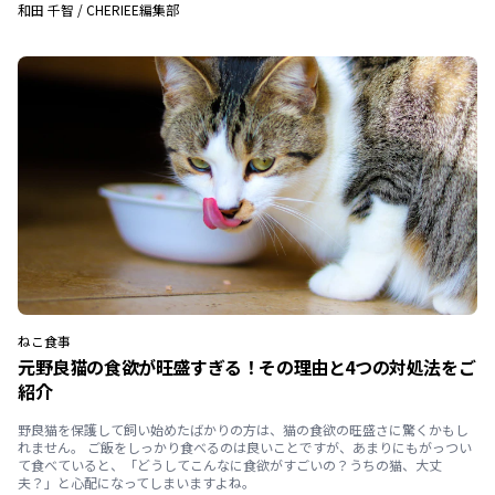
和田 千智
/
CHERIEE編集部
ねこ
食事
元野良猫の食欲が旺盛すぎる！その理由と4つの対処法をご
紹介
野良猫を保護して飼い始めたばかりの方は、猫の食欲の旺盛さに驚くかもし
れません。 ご飯をしっかり食べるのは良いことですが、あまりにもがっつい
て食べていると、「どうしてこんなに食欲がすごいの？うちの猫、大丈
夫？」と心配になってしまいますよね。