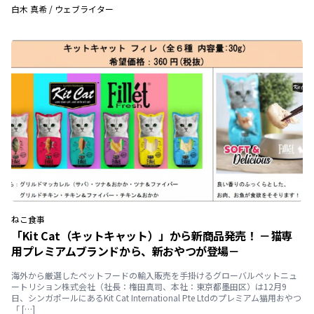
白木 真希
/
ウェブライター
ねこ
食事
「Kit Cat（キットキャット）」から新商品発売！ －猫専
用プレミアムブランドから、新おやつが登場－
海外から厳選したペットフードの輸入販売を手掛けるグローバルペットニュ
ートリション株式会社（社長：権田真司、本社：東京都墨田区）は12月9
日、シンガポールにあるKit Cat International Pte Ltdのプレミアム猫用おやつ
「 […]