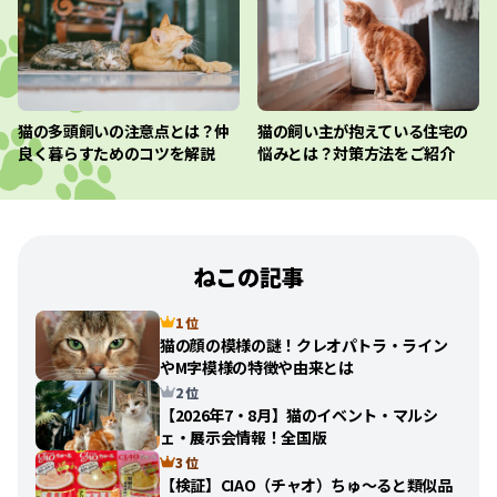
猫の多頭飼いの注意点とは？仲
猫の飼い主が抱えている住宅の
良く暮らすためのコツを解説
悩みとは？対策方法をご紹介
ねこの記事
1 位
猫の顔の模様の謎！クレオパトラ・ライン
やM字模様の特徴や由来とは
2 位
【2026年7・8月】猫のイベント・マルシ
ェ・展示会情報！全国版
3 位
【検証】CIAO（チャオ）ちゅ〜ると類似品