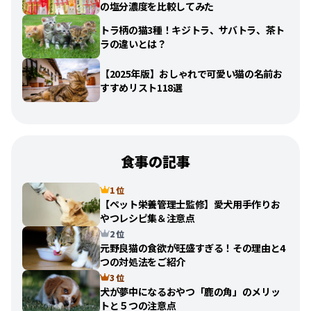
の塩分濃度を比較してみた
トラ柄の猫3種！キジトラ、サバトラ、茶ト
ラの違いとは？
【2025年版】おしゃれで可愛い猫の名前お
すすめリスト118選
食事の記事
1 位
【ペット栄養管理士監修】愛犬用手作りお
やつレシピ集＆注意点
2 位
元野良猫の食欲が旺盛すぎる！その理由と4
つの対処法をご紹介
3 位
犬が夢中になるおやつ「鹿の角」のメリッ
トと５つの注意点