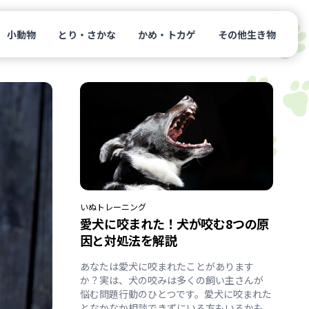
小動物
とり・さかな
かめ・トカゲ
その他生き物
いぬ
トレーニング
愛犬に咬まれた！犬が咬む8つの原
因と対処法を解説
あなたは愛犬に咬まれたことがあります
か？実は、犬の咬みは多くの飼い主さんが
悩む問題行動のひとつです。愛犬に咬まれた
となかなか相談できずにいる方もいるかも