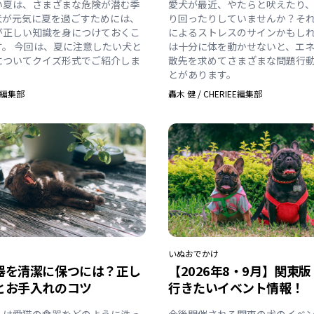
い夏は、さまざまな危険が潜む季
愛犬が最近、やたらと吠えたり
犬が元気に夏を過ごすためには、
り回ったりしていませんか？そ
が正しい知識を身につけておくこ
によるストレスのサインかもしれ
す。 今回は、夏に注意したい犬と
は十分に体を動かせないと、エ
についてクイズ形式でご紹介しま
散先を求めてさまざまな問題行
とがあります。
EE編集部
轟木 健
/
CHERIEE編集部
いぬ
おでかけ
器を清潔に保つには？正し
【2026年8・9月】関東
とお手入れのコツ
行きたいイベント情報！
んは愛猫の食器をどのように洗っ
今後開催される関東の犬のイベ