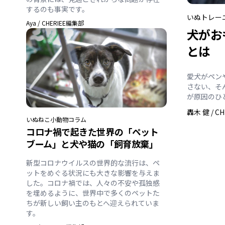
するのも事実です。
いぬ
トレー
Aya
/
CHERIEE編集部
犬がお
とは
愛犬がペン
さない、そ
が原因のひ
轟木 健
/
C
いぬ
ねこ
小動物
コラム
コロナ禍で起きた世界の「ペット
ブーム」と犬や猫の「飼育放棄」
新型コロナウイルスの世界的な流行は、ペ
ットをめぐる状況にも大きな影響を与えま
した。コロナ禍では、人々の不安や孤独感
を埋めるように、世界中で多くのペットた
ちが新しい飼い主のもとへ迎えられていま
す。