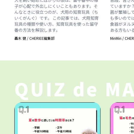
子が心配で外出しにくいこともあります。そ
ていますか
んなときに役立つのが、犬用の知育玩具（ち
菌が繁殖し
いくがんぐ）です。 この記事では、犬用知育
も多いので
玩具の種類や使い方、知育玩具を使った留守
食器がヌル
番の方法を解説します。
ある方もい
轟木 健
/
CHERIEE編集部
MinMin
/
CHE
QUIZ de M