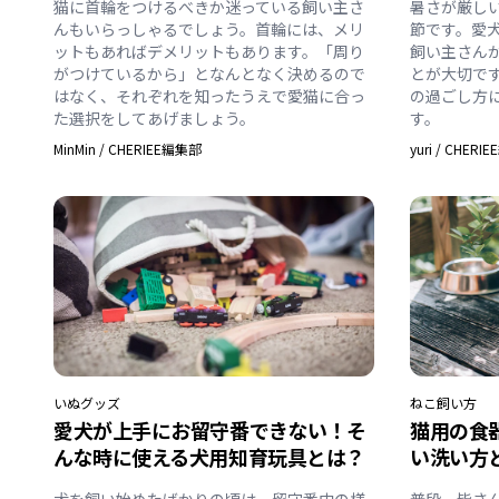
猫に首輪をつけるべきか迷っている飼い主さ
暑さが厳し
んもいらっしゃるでしょう。首輪には、メリ
節です。愛
ットもあればデメリットもあります。「周り
飼い主さん
がつけているから」となんとなく決めるので
とが大切で
はなく、それぞれを知ったうえで愛猫に合っ
の過ごし方
た選択をしてあげましょう。
す。
MinMin
/
CHERIEE編集部
yuri
/
CHERI
いぬ
グッズ
ねこ
飼い方
愛犬が上手にお留守番できない！そ
猫用の食
んな時に使える犬用知育玩具とは？
い洗い方
犬を飼い始めたばかりの頃は、留守番中の様
普段、皆さ