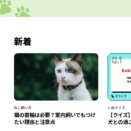
新着
ねこ
飼い方
いぬ
クイズ
猫の首輪は必要？室内飼いでもつけ
【クイズ
たい理由と注意点
犬との過