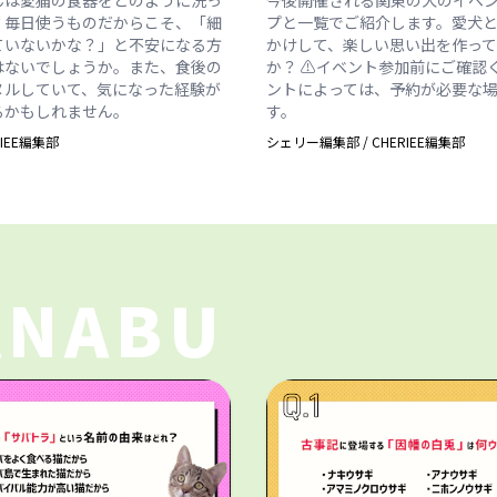
？毎日使うものだからこそ、「細
プと一覧でご紹介します。愛犬
ていないかな？」と不安になる方
かけして、楽しい思い出を作っ
はないでしょうか。また、食後の
か？ ⚠️イベント参加前にご確認
ヌルしていて、気になった経験が
ントによっては、予約が必要な
るかもしれません。
す。
RIEE編集部
シェリー編集部
/
CHERIEE編集部
ANABU