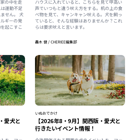
、家の中を走
ハウスに入れていると、こちらを見て甲高い
れは運動不足
声でいつもと違う吠え方をする。机の上の食
ません。 犬
べ物を見て、キャンキャン吠える。犬を飼っ
ネルギーの発
ていると、そんな経験はありませんか？これ
動を起こすこ
らは要求吠えと言います。
轟木 健
/
CHERIEE編集部
いぬ
おでかけ
版・愛犬と
【2026年8・9月】関西版・愛犬と
行きたいイベント情報！
ントを、マッ
今後開催される関西の犬のイベントを、マッ