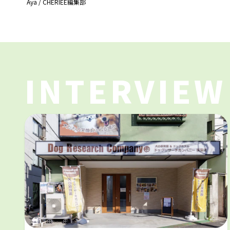
Aya
/
CHERIEE編集部
INTERVIEW