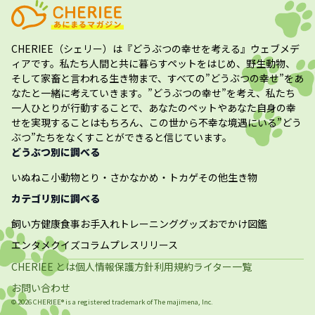
CHERIEE（シェリー）
は『どうぶつの幸せを考える』ウェブメデ
ィアです。私たち人間と共に暮らすペットをはじめ、野生動物、
そして家畜と言われる生き物まで、すべての”
どうぶつの幸せ
”をあ
なたと一緒に考えていきます。”
どうぶつの幸せ
”を考え、私たち
一人ひとりが行動することで、あなたのペットやあなた自身の幸
せを実現することはもちろん、この世から不幸な境遇にいる”どう
ぶつ”たちをなくすことができると信じています。
どうぶつ別に調べる
いぬ
ねこ
小動物
とり・さかな
かめ・トカゲ
その他生き物
カテゴリ別に調べる
飼い方
健康
食事
お手入れ
トレーニング
グッズ
おでかけ
図鑑
エンタメ
クイズ
コラム
プレスリリース
CHERIEE とは
個人情報保護方針
利用規約
ライター一覧
お問い合わせ
©
2026
CHERIEE® is a registered trademark of The
majimena, Inc.