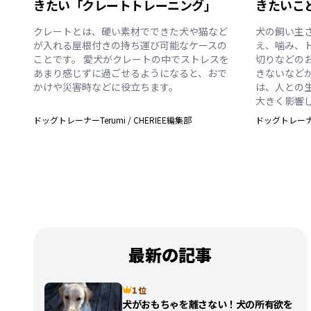
きたい「クレートトレーニング」
きたいこ
クレートとは、硬い素材でできた犬や猫など
犬の飼い主
が入れる屋根付きの持ち運び可能なケースの
え、噛み、
ことです。 愛犬がクレートの中でストレスを
切りなどの
あまり感じずに過ごせるようになると、おで
きないなど
かけや災害時などに役立ちます。
は、人との
大きく影響
ドッグトレーナーTerumi
/
CHERIEE編集部
ドッグトレーナー
最新の記事
1 位
犬がおもちゃを離さない！犬の所有欲を