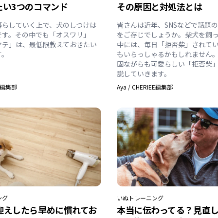
たい3つのコマンド
その原因と対処法とは
暮らしていく上で、犬のしつけは
皆さんは近年、SNSなどで話題
です。その中でも「オスワリ」
をご存じでしょうか。柴犬を飼
マテ」は、最低限教えておきたい
中には、毎日「拒否柴」されて
す。
もいらっしゃるかもしれません。
固ながらも可愛らしい「拒否柴
説していきます。
EE編集部
Aya
/
CHERIEE編集部
ング
いぬ
トレーニング
迎えしたら早めに慣れてお
本当に伝わってる？見直