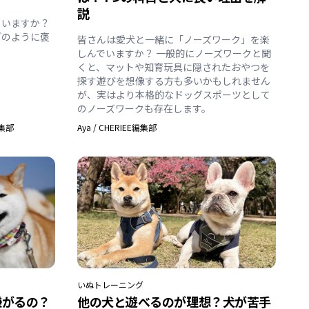
説
ていますか？
どのように褒
皆さんは愛犬と一緒に「ノーズワーク」を楽
しんでいますか？ 一般的にノーズワークと聞
くと、マットや知育玩具に隠されたおやつを
探す遊びを想像する方も多いかもしれません
が、実はより本格的なドッグスポーツとして
のノーズワークも存在します。
編集部
Aya
/
CHERIEE編集部
いぬ
トレーニング
嫌がるの？
他の犬と遊べるのが理想？犬が苦手