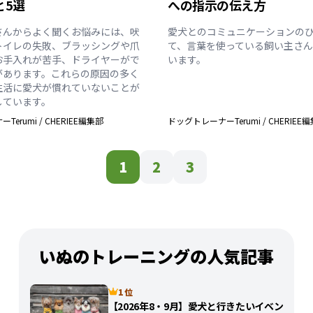
と5選
への指示の伝え方
さんからよく聞くお悩みには、吠
愛犬とのコミュニケーションの
トイレの失敗、ブラッシングや爪
て、言葉を使っている飼い主さ
お手入れが苦手、ドライヤーがで
います。
があります。これらの原因の多く
生活に愛犬が慣れていないことが
しています。
Terumi
/
CHERIEE編集部
ドッグトレーナーTerumi
/
CHERIEE
1
2
3
いぬのトレーニングの人気記事
1 位
【2026年8・9月】愛犬と行きたいイベン