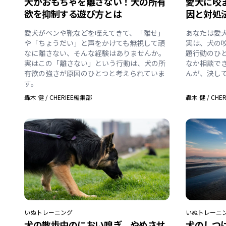
犬がおもちゃを離さない！犬の所有
愛犬に咬
欲を抑制する遊び方とは
因と対処
愛犬がペンや靴などを咥えてきて、「離せ」
あなたは愛
や「ちょうだい」と声をかけても無視して頑
実は、犬の
なに離さない、そんな経験はありませんか。
題行動のひ
実はこの「離さない」という行動は、犬の所
なか相談で
有欲の強さが原因のひとつと考えられていま
んが、決し
す。
轟木 健
/
CHERIEE編集部
轟木 健
/
CHE
いぬ
トレーニング
いぬ
トレーニ
犬の散歩中のにおい嗅ぎ、やめさせ
犬のしつ