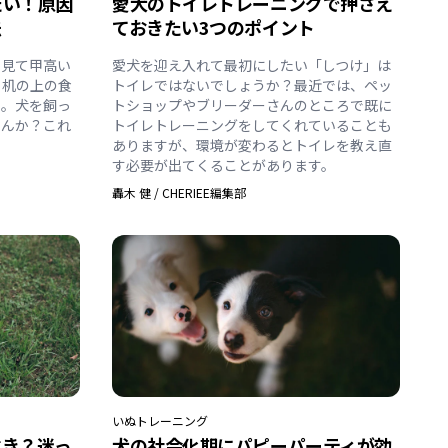
たい！原因
愛犬のトイレトレーニングで押さえ
法
ておきたい3つのポイント
を見て甲高い
愛犬を迎え入れて最初にしたい「しつけ」は
。机の上の食
トイレではないでしょうか？最近では、ペッ
る。犬を飼っ
トショップやブリーダーさんのところで既に
せんか？これ
トイレトレーニングをしてくれていることも
ありますが、環境が変わるとトイレを教え直
す必要が出てくることがあります。
轟木 健
/
CHERIEE編集部
いぬ
トレーニング
べき？迷っ
犬の社会化期にパピーパーティが効