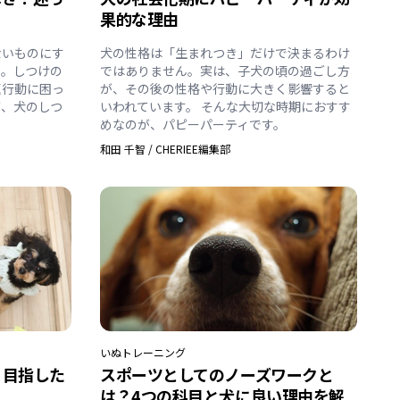
果的な理由
ないものにす
犬の性格は「生まれつき」だけで決まるわけ
ん。しつけの
ではありません。実は、子犬の頃の過ごし方
題行動に困っ
が、その後の性格や行動に大きく影響すると
が、犬のしつ
いわれています。 そんな大切な時期におすす
めなのが、パピーパーティです。
和田 千智
/
CHERIEE編集部
いぬ
トレーニング
！目指した
スポーツとしてのノーズワークと
は？4つの科目と犬に良い理由を解