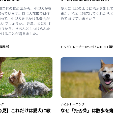
00年代の初め頃から、小型犬が根
愛犬にはどのように指示を出し
誇っています。特に大都市では住
また、指示に対応してくれたら
まって、小型犬を見かける機会が
めてあげていますか？
ないでしょうか。 近年、犬に対す
まりから、きちんとしつけられた
かけることが増えました。
EE編集部
ドッグトレーナーTerumi
/
CHERIEE
ング
いぬ
トレーニング
必見】これだけは愛犬に教
なぜ「拒否柴」は散歩を