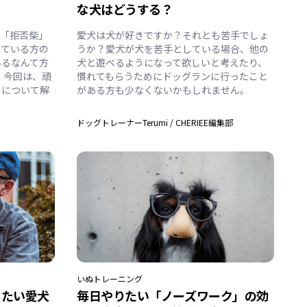
な犬はどうする？
の「拒否柴」
愛犬は犬が好きですか？それとも苦手でしょ
っている方の
うか？愛犬が犬を苦手としている場合、他の
いるなんて方
犬と遊べるようになって欲しいと考えたり、
 今回は、頑
慣れてもらうためにドッグランに行ったこと
」について解
がある方も少なくないかもしれません。
ドッグトレーナーTerumi
/
CHERIEE編集部
いぬ
トレーニング
したい愛犬
毎日やりたい「ノーズワーク」の効