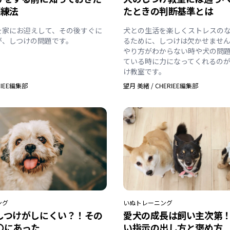
訓練法
たときの判断基準とは
を家にお迎えして、その後すぐに
犬との生活を楽しくストレスの
が、しつけの問題です。
るために、しつけは欠かせませ
やり方がわからない時や犬の問
ている時に力になってくれるの
け教室です。
RIEE編集部
望月 美緒
/
CHERIEE編集部
ング
いぬ
トレーニング
しつけがしにくい？！その
愛犬の成長は飼い主次第
〇にあった
い指示の出し方と褒め方