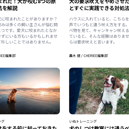
まれた！犬が咬む8つの原
犬の要求吠えをやめさせ
法を解説
とすぐに実践できる対処
犬に咬まれたことがありますか？
ハウスに入れていると、こちら
咬みは多くの飼い主さんが悩む問
声でいつもと違う吠え方をする
とつです。愛犬に咬まれたとなか
べ物を見て、キャンキャン吠え
きずにいる方もいるかもしれませ
ていると、そんな経験はありま
て珍しいことではありません。
らは要求吠えと言います。
RIEE編集部
轟木 健
/
CHERIEE編集部
ング
いぬ
トレーニング
けをする前に知っておきた
犬のしつけ教室には通う