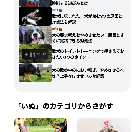
抑制する遊び方とは
2 位
愛犬に咬まれた！犬が咬む8つの原因と
対処法を解説
3 位
犬の要求吠えをやめさせたい！原因とす
ぐに実践できる対処法
愛犬のトイレトレーニングで押さえてお
きたい3つのポイント
犬の散歩中のにおい嗅ぎ、やめさせるべ
き？上手な付き合い方を解説
「いぬ」のカテゴリからさがす