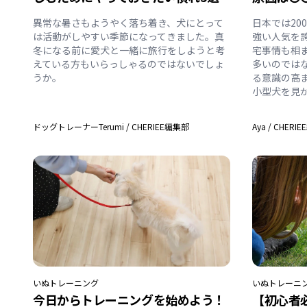
異常な暑さもようやく落ち着き、犬にとって
日本では20
は活動がしやすい季節になってきました。真
強い人気を
冬になる前に愛犬と一緒に旅行をしようと考
宅事情も相
えている方もいらっしゃるのではないでしょ
多いのでは
うか。
る意識の高
小型犬を見
ドッグトレーナーTerumi
/
CHERIEE編集部
Aya
/
CHERI
いぬ
トレーニング
いぬ
トレーニ
今日からトレーニングを始めよう！
【初心者