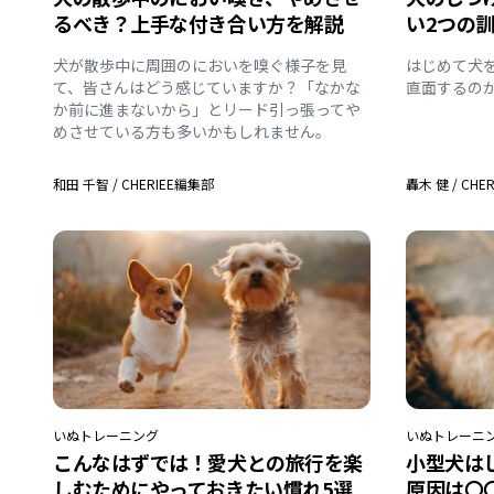
るべき？上手な付き合い方を解説
い2つの
犬が散歩中に周囲のにおいを嗅ぐ様子を見
はじめて犬
て、皆さんはどう感じていますか？「なかな
直面するの
か前に進まないから」とリード引っ張ってや
めさせている方も多いかもしれません。
和田 千智
/
CHERIEE編集部
轟木 健
/
CHE
いぬ
トレーニング
いぬ
トレーニ
こんなはずでは！愛犬との旅行を楽
小型犬は
しむためにやっておきたい慣れ5選
原因は〇