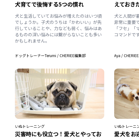
犬育てで後悔する5つの慣れ
えておき
犬と生活していてお悩みが増えたのはいつ頃
犬と人間が
でしょうか。子犬のうちは「かわいい」が先
非常に重要
行していることや、力なども弱く、悩みはあ
「フセ」「
るものの深い悩みには繋がらないことも多い
コマンドで
かもしれません。
ドッグトレーナーTerumi
/
CHERIEE編集部
Aya
/
CHERI
いぬ
トレーニング
いぬ
トレーニ
災害時にも役立つ！愛犬とやってお
愛犬をお