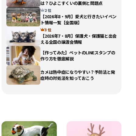
は？ひよこすくいの裏側と問題点
2 位
【2026年8・9月】愛犬と行きたいイベン
ト情報一覧【全国版】
3 位
【2026年7・8月】保護犬・保護猫と出会
える全国の譲渡会情報
【作ってみた】ペットのLINEスタンプの
作り方を徹底解説
カメは熱中症になりやすい？予防法と発
症時の対処法を知っておこう