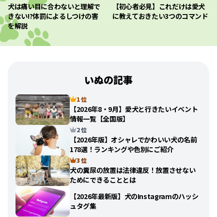
犬は痛い目に合わないと理解で
【初心者必見】これだけは愛犬
きない!?体罰によるしつけの害
に教えておきたい3つのコマンド
を解説
いぬの記事
1 位
【2026年8・9月】愛犬と行きたいイベント
情報一覧【全国版】
2 位
【2026年版】オシャレでかわいい犬の名前
178選！ランキングや色別にご紹介
3 位
犬の糞尿の放置は法律違反！放置させない
ためにできることとは
【2026年最新版】犬のInstagramのハッシ
ュタグ集