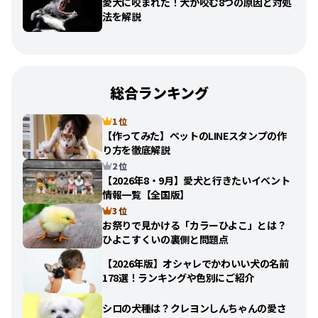
愛犬に咬まれた！犬が咬む8つの原因と対処
法を解説
総合ランキング
1 位
【作ってみた】ペットのLINEスタンプの作
り方を徹底解説
2 位
【2026年8・9月】愛犬と行きたいイベント
情報一覧【全国版】
3 位
お祭りで見かける「カラーひよこ」とは？
ひよこすくいの裏側と問題点
【2026年版】オシャレでかわいい犬の名前
178選！ランキングや色別にご紹介
シロの犬種は？クレヨンしんちゃんの愛さ