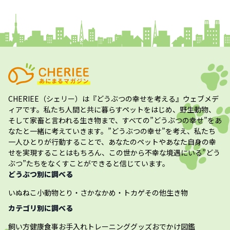
コラム
プレスリリース
CHERIEE（シェリー）
は『どうぶつの幸せを考える』ウェブメデ
ィアです。私たち人間と共に暮らすペットをはじめ、野生動物、
そして家畜と言われる生き物まで、すべての”
どうぶつの幸せ
”をあ
なたと一緒に考えていきます。”
どうぶつの幸せ
”を考え、私たち
一人ひとりが行動することで、あなたのペットやあなた自身の幸
せを実現することはもちろん、この世から不幸な境遇にいる”どう
ぶつ”たちをなくすことができると信じています。
どうぶつ別に調べる
いぬ
ねこ
小動物
とり・さかな
かめ・トカゲ
その他生き物
カテゴリ別に調べる
飼い方
健康
食事
お手入れ
トレーニング
グッズ
おでかけ
図鑑