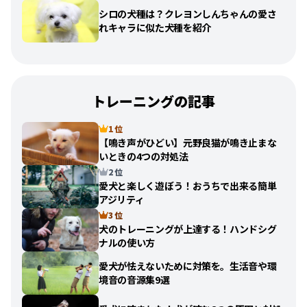
シロの犬種は？クレヨンしんちゃんの愛さ
れキャラに似た犬種を紹介
トレーニングの記事
1 位
【鳴き声がひどい】元野良猫が鳴き止まな
いときの4つの対処法
2 位
愛犬と楽しく遊ぼう！おうちで出来る簡単
アジリティ
3 位
犬のトレーニングが上達する！ハンドシグ
ナルの使い方
愛犬が怯えないために対策を。生活音や環
境音の音源集9選