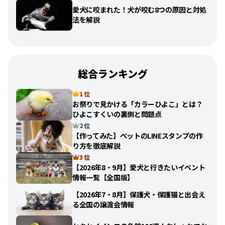
愛犬に咬まれた！犬が咬む8つの原因と対処
法を解説
総合ランキング
1 位
お祭りで見かける「カラーひよこ」とは？
ひよこすくいの裏側と問題点
2 位
【作ってみた】ペットのLINEスタンプの作
り方を徹底解説
3 位
【2026年8・9月】愛犬と行きたいイベント
情報一覧【全国版】
【2026年7・8月】保護犬・保護猫と出会え
る全国の譲渡会情報