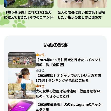
【初心者必見】これだけは愛犬
愛犬の成長は飼い主次第！目指
に教えておきたい3つのコマンド
したい指示の出し方と褒め方
いぬの記事
1 位
【2026年8・9月】愛犬と行きたいイベント
情報一覧【全国版】
2 位
【2026年版】オシャレでかわいい犬の名前
178選！ランキングや色別にご紹介
3 位
犬の糞尿の放置は法律違反！放置させない
ためにできることとは
【2026年最新版】犬のInstagramのハッシ
ュタグ集