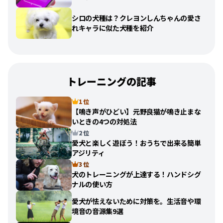
シロの犬種は？クレヨンしんちゃんの愛さ
れキャラに似た犬種を紹介
トレーニングの記事
1 位
【鳴き声がひどい】元野良猫が鳴き止まな
いときの4つの対処法
2 位
愛犬と楽しく遊ぼう！おうちで出来る簡単
アジリティ
3 位
犬のトレーニングが上達する！ハンドシグ
ナルの使い方
愛犬が怯えないために対策を。生活音や環
境音の音源集9選