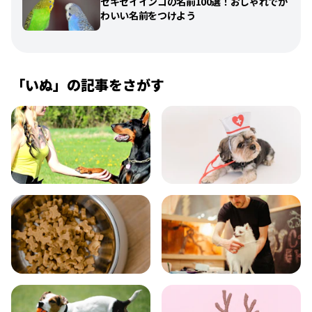
セキセイインコの名前100選！おしゃれでか
わいい名前をつけよう
「
いぬ
」の記事をさがす
飼い方
健康
食事
お手入れ