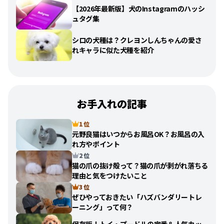
【2026年最新版】犬のInstagramのハッシ
ュタグ集
シロの犬種は？クレヨンしんちゃんの愛さ
れキャラに似た犬種を紹介
お手入れの記事
1 位
元野良猫はいつからお風呂OK？お風呂の入
れ方やポイント
2 位
猫の爪の抜け殻って？猫の爪が剥がれ落ちる
理由と気をつけたいこと
3 位
ぜひやっておきたい「ハズバンダリートレ
ーニング」って何？