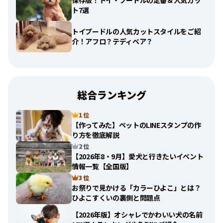
保存版！トイ・プードルの定番＆人気カッ
ト7選
トイプードルの人気カットスタイルをご紹
介！アフロ？テディベア？
総合ランキング
1 位
【作ってみた】ペットのLINEスタンプの作
り方を徹底解説
2 位
【2026年8・9月】愛犬と行きたいイベント
情報一覧【全国版】
3 位
お祭りで見かける「カラーひよこ」とは？
ひよこすくいの裏側と問題点
【2026年版】オシャレでかわいい犬の名前