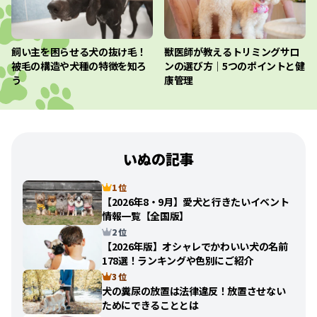
飼い主を困らせる犬の抜け毛！
獣医師が教えるトリミングサロ
被毛の構造や犬種の特徴を知ろ
ンの選び方｜5つのポイントと健
う
康管理
いぬの記事
1 位
【2026年8・9月】愛犬と行きたいイベント
情報一覧【全国版】
2 位
【2026年版】オシャレでかわいい犬の名前
178選！ランキングや色別にご紹介
3 位
犬の糞尿の放置は法律違反！放置させない
ためにできることとは