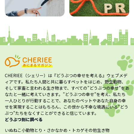
コラム
プレスリリース
CHERIEE（シェリー）
は『どうぶつの幸せを考える』ウェブメデ
ィアです。私たち人間と共に暮らすペットをはじめ、野生動物、
そして家畜と言われる生き物まで、すべての”
どうぶつの幸せ
”をあ
なたと一緒に考えていきます。”
どうぶつの幸せ
”を考え、私たち
一人ひとりが行動することで、あなたのペットやあなた自身の幸
せを実現することはもちろん、この世から不幸な境遇にいる”どう
ぶつ”たちをなくすことができると信じています。
どうぶつ別に調べる
いぬ
ねこ
小動物
とり・さかな
かめ・トカゲ
その他生き物