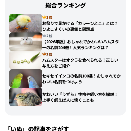
総合ランキング
1 位
お祭りで見かける「カラーひよこ」とは？
ひよこすくいの裏側と問題点
2 位
【2026年版】おしゃれでかわいいハムスタ
ーの名前204選！人気ランキングは？
3 位
ハムスターはオクラを食べられる！正しい
与え方をご紹介
セキセイインコの名前100選！おしゃれでか
わいい名前をつけよう
かわいい『うずら』性格や飼い方を解説！
上手く飼えば人に懐くことも
「
いぬ
」の記事をさがす