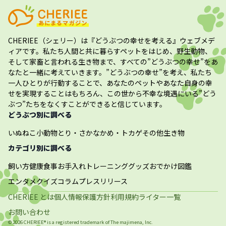
CHERIEE（シェリー）
は『どうぶつの幸せを考える』ウェブメデ
ィアです。私たち人間と共に暮らすペットをはじめ、野生動物、
そして家畜と言われる生き物まで、すべての”
どうぶつの幸せ
”をあ
なたと一緒に考えていきます。”
どうぶつの幸せ
”を考え、私たち
一人ひとりが行動することで、あなたのペットやあなた自身の幸
せを実現することはもちろん、この世から不幸な境遇にいる”どう
ぶつ”たちをなくすことができると信じています。
どうぶつ別に調べる
いぬ
ねこ
小動物
とり・さかな
かめ・トカゲ
その他生き物
カテゴリ別に調べる
飼い方
健康
食事
お手入れ
トレーニング
グッズ
おでかけ
図鑑
エンタメ
クイズ
コラム
プレスリリース
CHERIEE とは
個人情報保護方針
利用規約
ライター一覧
お問い合わせ
©
2026
CHERIEE® is a registered trademark of The
majimena, Inc.