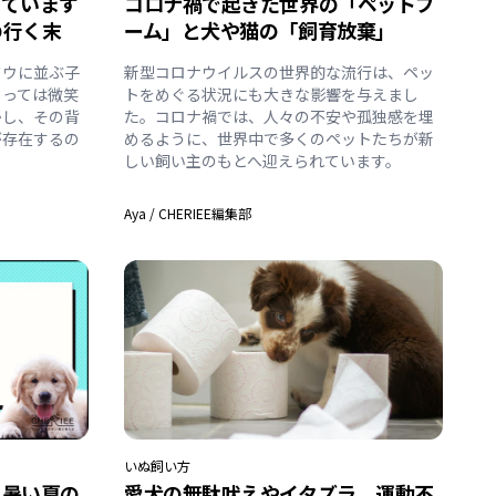
っています
コロナ禍で起きた世界の「ペットブ
の行く末
ーム」と犬や猫の「飼育放棄」
ドウに並ぶ子
新型コロナウイルスの世界的な流行は、ペッ
とっては微笑
トをめぐる状況にも大きな影響を与えまし
かし、その背
た。コロナ禍では、人々の不安や孤独感を埋
が存在するの
めるように、世界中で多くのペットたちが新
しい飼い主のもとへ迎えられています。
Aya
/
CHERIEE編集部
いぬ
飼い方
？暑い夏の
愛犬の無駄吠えやイタズラ、運動不