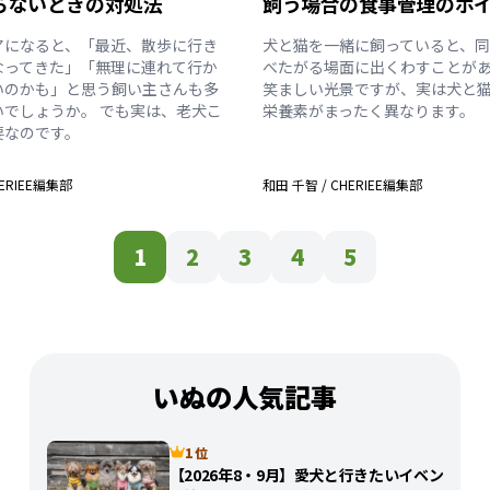
らないときの対処法
飼う場合の食事管理のポ
アになると、「最近、散歩に行き
犬と猫を一緒に飼っていると、
なってきた」「無理に連れて行か
べたがる場面に出くわすことがあ
いのかも」と思う飼い主さんも多
笑ましい光景ですが、実は犬と
いでしょうか。 でも実は、老犬こ
栄養素がまったく異なります。
要なのです。
ERIEE編集部
和田 千智
/
CHERIEE編集部
1
2
3
4
5
いぬの人気記事
1 位
【2026年8・9月】愛犬と行きたいイベン