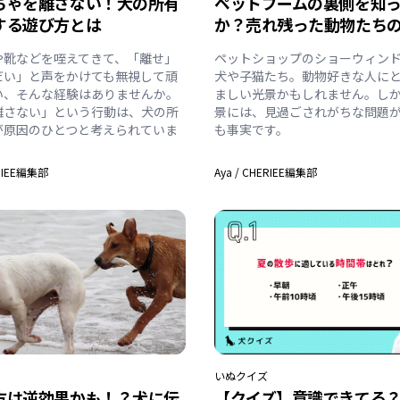
ちゃを離さない！犬の所有
ペットブームの裏側を知
する遊び方とは
か？売れ残った動物たち
や靴などを咥えてきて、「離せ」
ペットショップのショーウィン
だい」と声をかけても無視して頑
犬や子猫たち。動物好きな人に
い、そんな経験はありませんか。
ましい光景かもしれません。し
離さない」という行動は、犬の所
景には、見過ごされがちな問題
が原因のひとつと考えられていま
も事実です。
RIEE編集部
Aya
/
CHERIEE編集部
いぬ
クイズ
方は逆効果かも！？犬に伝
【クイズ】意識できてる