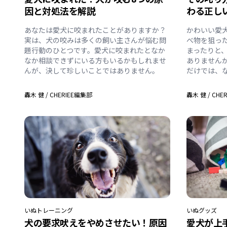
因と対処法を解説
わる正し
あなたは愛犬に咬まれたことがありますか？
かわいい愛
実は、犬の咬みは多くの飼い主さんが悩む問
べ物を狙っ
題行動のひとつです。愛犬に咬まれたとなか
まったりと
なか相談できずにいる方もいるかもしれませ
ありません
んが、決して珍しいことではありません。
だけでは、
轟木 健
/
CHERIEE編集部
轟木 健
/
CHE
いぬ
トレーニング
いぬ
グッズ
犬の要求吠えをやめさせたい！原因
愛犬が上