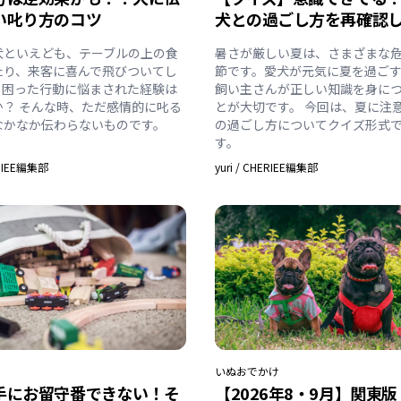
い叱り方のコツ
犬との過ごし方を再確認
犬といえども、テーブルの上の食
暑さが厳しい夏は、さまざまな
たり、来客に喜んで飛びついてし
節です。愛犬が元気に夏を過ご
、困った行動に悩まされた経験は
飼い主さんが正しい知識を身に
か？ そんな時、ただ感情的に叱る
とが大切です。 今回は、夏に注
なかなか伝わらないものです。
の過ごし方についてクイズ形式
す。
RIEE編集部
yuri
/
CHERIEE編集部
いぬ
おでかけ
手にお留守番できない！そ
【2026年8・9月】関東