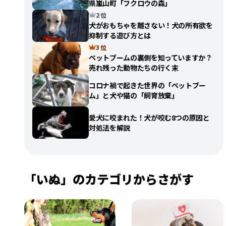
県嵐山町「フクロウの森」
2 位
犬がおもちゃを離さない！犬の所有欲を
抑制する遊び方とは
3 位
ペットブームの裏側を知っていますか？
売れ残った動物たちの行く末
コロナ禍で起きた世界の「ペットブー
ム」と犬や猫の「飼育放棄」
愛犬に咬まれた！犬が咬む8つの原因と
対処法を解説
「いぬ」のカテゴリからさがす