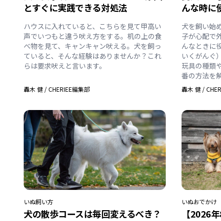
とすぐに実践できる対処法
んな時に
ハウスに入れていると、こちらを見て甲高い
犬を飼い始
声でいつもと違う吠え方をする。机の上の食
子が心配で
べ物を見て、キャンキャン吠える。犬を飼っ
んなときに
ていると、そんな経験はありませんか？これ
いくがんぐ
らは要求吠えと言います。
玩具の種類
番の方法を
轟木 健
/
CHERIEE編集部
轟木 健
/
CHE
いぬ
飼い方
いぬ
おでかけ
犬の散歩コースは毎回変えるべき？
【2026