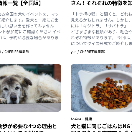
情報一覧【全国版】
さん！それぞれの特徴を
れる全国の犬のイベントを、マッ
「トラ柄の猫」と聞くと、どれ
ご紹介します。愛犬と一緒にお出
見えるかもしれません。しかし
楽しい思い出を作ってみません
には「キジトラ」「サバトラ」
ベント参加前にご確認ください イベ
どさまざまな種類があり、毛色
ては、予約が必要な場合がありま
れぞれ特徴があります。 今回は
についてクイズ形式でご紹介し
部
/
CHERIEE編集部
yuri
/
CHERIEE編集部
いぬ
ねこ
健康
散歩が必要な4つの理由と
犬と猫に同じごはんはNG