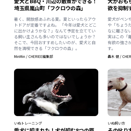
愛犬とBBQ・川辺の散策ができる！
犬がおも
埼玉県嵐山町「フクロウの森」
欲を抑制
暑く、開放感あふれる夏。夏といったらアウ
愛犬がペン
トドアが定番ですよね。 「今年は愛犬とどこ
や「ちょう
に出かけようかな？」なんて予定を立ててい
なに離さな
る飼い主さんも多いのではないでしょうか？
実はこの「
そこで、今回おすすめしたいのが、愛犬と自
有欲の強さ
然を満喫できる「フクロウの森」。
す。
MinMin
/
CHERIEE編集部
轟木 健
/
CHE
いぬ
トレーニング
いぬ
飼い方
愛犬に咬まれた！犬が咬む8つの原
その叱り