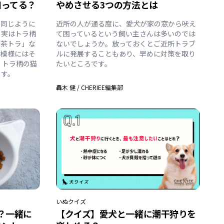
知ってる？
やめさせる3つの方法とは
も同じように
近所の人が通る度に、愛犬が家の窓から吠え
、実はトラ柄
て困っているという飼い主さんは多いのでは
「茶トラ」な
ないでしょうか。放っておくとご近所トラブ
や模様にはそ
ルに発展することもあり、早めに対策を取り
、トラ柄の猫
たいところです。
ます。
轟木 健
/
CHERIEE編集部
いぬ
クイズ
？一緒に
【クイズ】愛犬と一緒に潮干狩りを