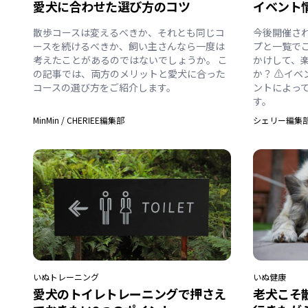
愛犬に合わせた選び方のコツ
イベント
散歩コースは変えるべきか、それとも同じコ
今後開催さ
ースを続けるべきか、飼い主さんなら一度は
プと一覧で
考えたことがあるのではないでしょうか。 こ
かけして、
の記事では、両方のメリットと愛犬に合った
か？ ⚠️イ
コースの選び方をご紹介します。
ントによっ
す。
MinMin
/
CHERIEE編集部
シェリー編集
いぬ
トレーニング
いぬ
健康
愛犬のトイレトレーニングで押さえ
老犬こそ