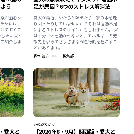
しよう
足が原因？6つのストレス解消法
危険が潜む季
愛犬が最近、やたらと吠えたり、家の中を走
すためには、
り回ったりしていませんか？それは運動不足
つけておくこ
によるストレスのサインかもしれません。 犬
意したい犬と
は十分に体を動かせないと、エネルギーの発
でご紹介しま
散先を求めてさまざまな問題行動を起こすこ
とがあります。
轟木 健
/
CHERIEE編集部
いぬ
おでかけ
版・愛犬と
【2026年8・9月】関西版・愛犬と