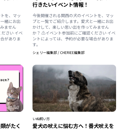
行きたいイベント情報！
ントを、マッ
今後開催される関西の犬のイベントを、マッ
と一緒にお出
プと一覧でご紹介します。愛犬と一緒にお出
てみません
かけして、楽しい思い出を作ってみません
ください イベ
か？ ⚠️イベント参加前にご確認ください イベ
場合がありま
ントによっては、予約が必要な場合がありま
す。
シェリー編集部
/
CHERIEE編集部
いぬ
飼い方
種類がたく
愛犬の吠えに悩む方へ！番犬吠えを