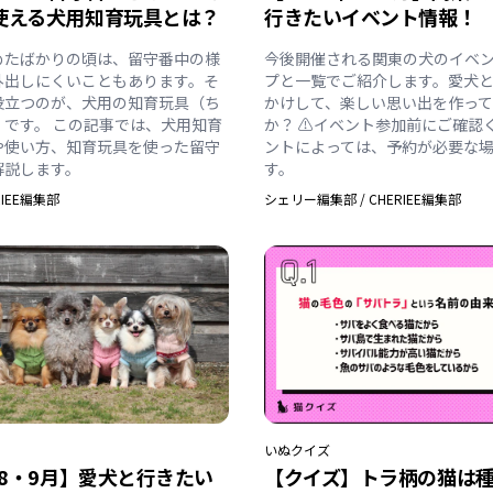
使える犬用知育玩具とは？
行きたいイベント情報！
めたばかりの頃は、留守番中の様
今後開催される関東の犬のイベ
外出しにくいこともあります。そ
プと一覧でご紹介します。愛犬
役立つのが、犬用の知育玩具（ち
かけして、楽しい思い出を作っ
）です。 この記事では、犬用知育
か？ ⚠️イベント参加前にご確認
や使い方、知育玩具を使った留守
ントによっては、予約が必要な
解説します。
す。
RIEE編集部
シェリー編集部
/
CHERIEE編集部
いぬ
クイズ
年8・9月】愛犬と行きたい
【クイズ】トラ柄の猫は