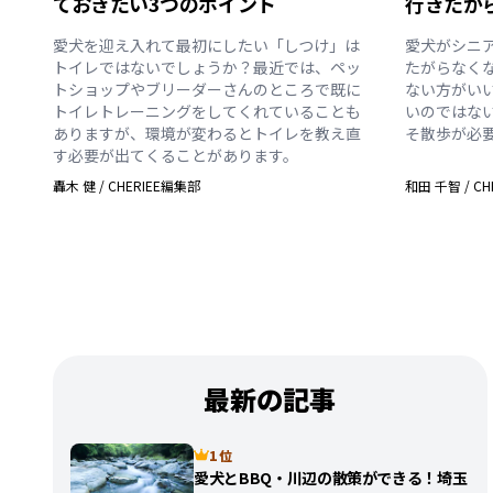
ておきたい3つのポイント
行きたが
愛犬を迎え入れて最初にしたい「しつけ」は
愛犬がシニ
トイレではないでしょうか？最近では、ペッ
たがらなく
トショップやブリーダーさんのところで既に
ない方がい
トイレトレーニングをしてくれていることも
いのではな
ありますが、環境が変わるとトイレを教え直
そ散歩が必
す必要が出てくることがあります。
轟木 健
/
CHERIEE編集部
和田 千智
/
CH
最新の記事
1 位
愛犬とBBQ・川辺の散策ができる！埼玉