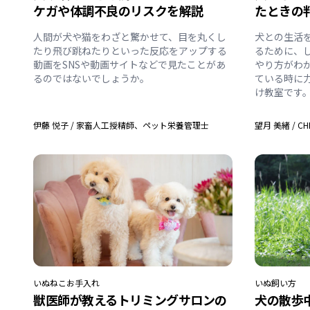
ケガや体調不良のリスクを解説
たときの
人間が犬や猫をわざと驚かせて、目を丸くし
犬との生活
たり飛び跳ねたりといった反応をアップする
るために、
動画をSNSや動画サイトなどで見たことがあ
やり方がわ
るのではないでしょうか。
ている時に
け教室です
伊藤 悦子
/
家畜人工授精師、ペット栄養管理士
望月 美緒
/
CH
いぬ
ねこ
お手入れ
いぬ
飼い方
獣医師が教えるトリミングサロンの
犬の散歩