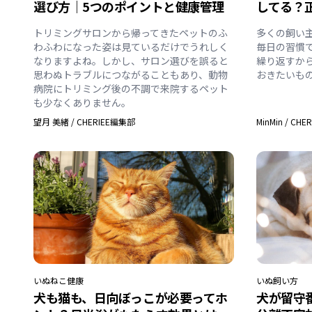
選び方｜5つのポイントと健康管理
してる？
トリミングサロンから帰ってきたペットのふ
多くの飼い
わふわになった姿は見ているだけでうれしく
毎日の習慣
なりますよね。しかし、サロン選びを誤ると
繰り返すか
思わぬトラブルにつながることもあり、動物
おきたいも
病院にトリミング後の不調で来院するペット
も少なくありません。
望月 美緒
/
CHERIEE編集部
MinMin
/
CHE
いぬ
ねこ
健康
いぬ
飼い方
犬も猫も、日向ぼっこが必要ってホ
犬が留守