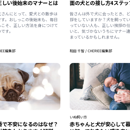
正しい後始末のマナーとは
面の犬との接し方4ステッ
主さんにとって、愛犬との散歩は
皆さんは外で犬に会ったとき、
です。おしっこの後始末も、毎日
拶をしていますか？犬を飼って
らこそ、正しい方法を身につけて
っていない人も、正しい挨拶の
のです。
いと、気づかないうちにマナー
まっているかもしれません。
RIEE編集部
和田 千智
/
CHERIEE編集部
いぬ
飼い方
番で不安になるのはなぜ？
赤ちゃんと犬が安心して