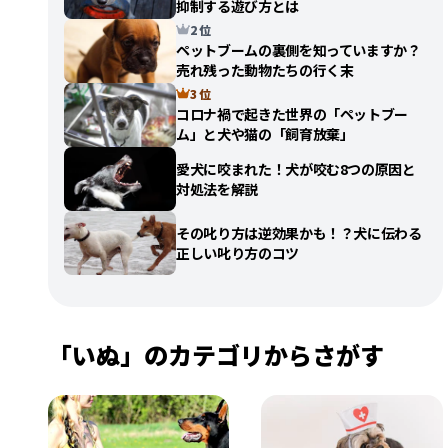
抑制する遊び方とは
2 位
ペットブームの裏側を知っていますか？
売れ残った動物たちの行く末
3 位
コロナ禍で起きた世界の「ペットブー
ム」と犬や猫の「飼育放棄」
愛犬に咬まれた！犬が咬む8つの原因と
対処法を解説
その叱り方は逆効果かも！？犬に伝わる
正しい叱り方のコツ
「いぬ」のカテゴリからさがす