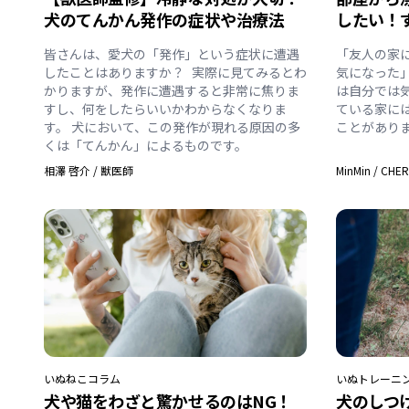
犬のてんかん発作の症状や治療法
したい！
皆さんは、愛犬の「発作」という症状に遭遇
「友人の家
したことはありますか？ 実際に見てみるとわ
気になった
かりますが、発作に遭遇すると非常に焦りま
は自分では
すし、何をしたらいいかわからなくなりま
ている家に
す。 犬において、この発作が現れる原因の多
ことがあり
くは「てんかん」によるものです。
相澤 啓介
/
獣医師
MinMin
/
CHE
いぬ
ねこ
コラム
いぬ
トレーニ
犬や猫をわざと驚かせるのはNG！
犬のしつ