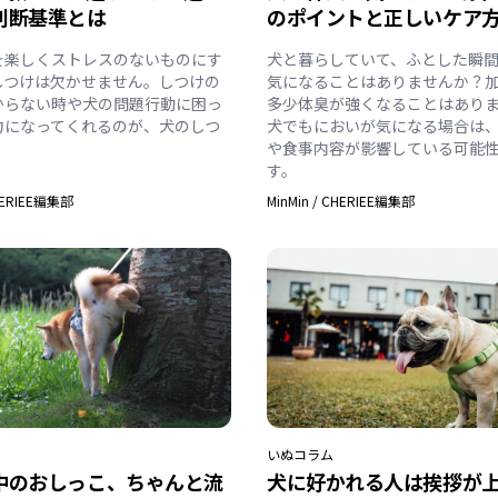
判断基準とは
のポイントと正しいケア
を楽しくストレスのないものにす
犬と暮らしていて、ふとした瞬
しつけは欠かせません。しつけの
気になることはありませんか？
からない時や犬の問題行動に困っ
多少体臭が強くなることはあり
力になってくれるのが、犬のしつ
犬でもにおいが気になる場合は
。
や食事内容が影響している可能
す。
ERIEE編集部
MinMin
/
CHERIEE編集部
いぬ
コラム
中のおしっこ、ちゃんと流
犬に好かれる人は挨拶が