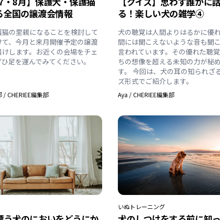
年7・8月】保護犬・保護猫
【クイズ】思わず誰かに
る全国の譲渡会情報
る！楽しい犬の雑学④
護猫の里親になることを検討して
犬の聴覚は人間よりはるかに優
けて、今月と来月開催予定の譲渡
間には聞こえないような音も聞
届けします。お近くの会場をチェ
言われています。その優れた聴
ぜひ足を運んでみてください。
ちの想像を超える未知の力が秘
す。 今回は、犬の耳の知られざ
ズ形式でご紹介します。
部
/
CHERIEE編集部
Aya
/
CHERIEE編集部
いぬ
トレーニング
漂う犬のにおいをどうにか
犬のしつけをする前に知