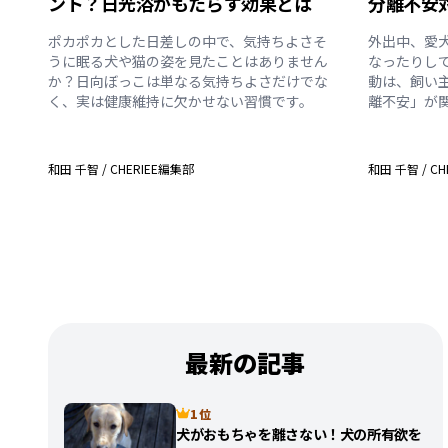
ント？日光浴がもたらす効果とは
分離不安
ポカポカとした日差しの中で、気持ちよさそ
外出中、愛
うに眠る犬や猫の姿を見たことはありません
なったりし
か？日向ぼっこは単なる気持ちよさだけでな
動は、飼い
く、実は健康維持に欠かせない習慣です。
離不安」が
和田 千智
/
CHERIEE編集部
和田 千智
/
CH
最新の記事
1 位
犬がおもちゃを離さない！犬の所有欲を