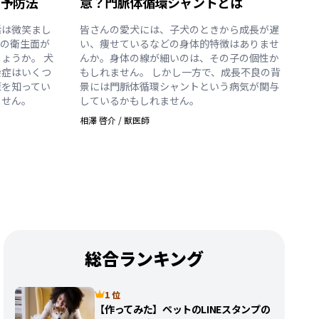
と予防法
意？門脈体循環シャントとは
活は微笑まし
皆さんの愛犬には、子犬のときから成長が遅
どの衛生面が
い、痩せているなどの身体的特徴はありませ
ょうか。 犬
んか。身体の線が細いのは、その子の個性か
染症はいくつ
もしれません。 しかし一方で、成長不良の背
策を知ってい
景には門脈体循環シャントという病気が関与
ません。
しているかもしれません。
相澤 啓介
/
獣医師
総合ランキング
1 位
【作ってみた】ペットのLINEスタンプの