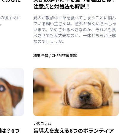
注意点と対処法も解説！
その後すぐに
愛犬が散歩中に草を食べてしまうことに悩ん
す。
でいる飼い主さんは、意外と多くいらっしゃ
います。やめさせるべきなのか、それとも食
べさせても大丈夫なのか、一体どちらが正解
なのでしょうか。
和田 千智
/
CHERIEE編集部
いぬ
コラム
は？6つ
盲導犬を支える6つのボランティア