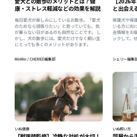
愛犬との散歩のメリットとは？健
【2026
康・ストレス軽減などの効果を解説
と出会え
毎日愛犬が楽しみにしているお散歩。「愛犬
保護犬や保
のためなら頑張りたい」と思っていても、気
いる方に向
が乗らない日があるのも自然なことです。 し
会情報をお
かし、犬の散歩には、愛犬だけでなく飼い主
ックして、
にとっても多くのメリットがあります。
MinMin
/
CHERIEE編集部
シェリー編集
いぬ
健康
いぬ
飼い方
【獣医師監修】冷静な対処が大切！
部屋から