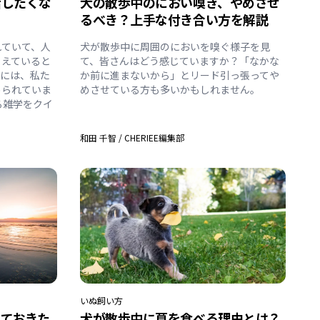
話したくな
犬の散歩中のにおい嗅ぎ、やめさせ
るべき？上手な付き合い方を解説
れていて、人
犬が散歩中に周囲のにおいを嗅ぐ様子を見
こえていると
て、皆さんはどう感じていますか？「なかな
覚には、私た
か前に進まないから」とリード引っ張ってや
められていま
めさせている方も多いかもしれません。
る雑学をクイ
和田 千智
/
CHERIEE編集部
いぬ
飼い方
っておきた
犬が散歩中に草を食べる理由とは？