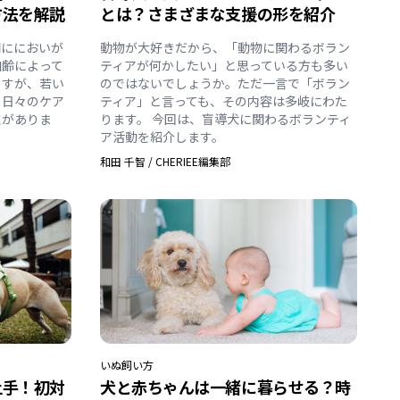
方法を解説
とは？さまざまな支援の形を紹介
間ににおいが
動物が大好きだから、「動物に関わるボラン
加齢によって
ティアが何かしたい」と思っている方も多い
ますが、若い
のではないでしょうか。ただ一言で「ボラン
、日々のケア
ティア」と言っても、その内容は多岐にわた
性がありま
ります。 今回は、盲導犬に関わるボランティ
ア活動を紹介します。
和田 千智
/
CHERIEE編集部
いぬ
飼い方
上手！初対
犬と赤ちゃんは一緒に暮らせる？時