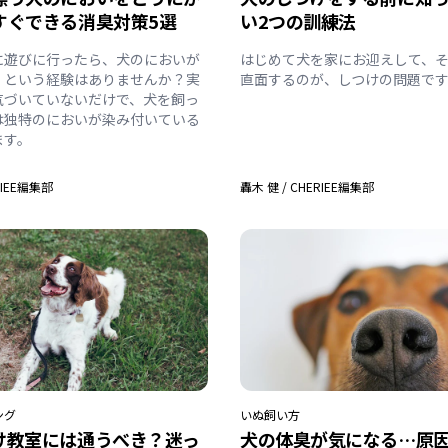
すぐできる消臭対策5選
い2つの訓練法
に遊びに行ったら、犬のにおいが
はじめて犬を家にお迎えして、
」という経験はありませんか？実
直面するのが、しつけの問題で
気づいていないだけで、犬を飼っ
は独特のにおいが染み付いている
ます。
RIEE編集部
轟木 健
/
CHERIEE編集部
ング
いぬ
飼い方
け教室には通うべき？迷っ
犬の体臭が気になる…原因