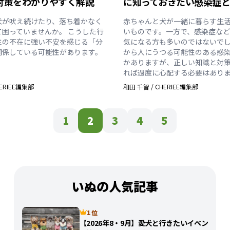
対策をわかりやすく解説
に知っておきたい感染症
犬が吠え続けたり、落ち着かなく
赤ちゃんと犬が一緒に暮らす生
て困っていませんか。 こうした行
いものです。一方で、感染症な
主の不在に強い不安を感じる「分
気になる方も多いのではないでし
関係している可能性があります。
から人にうつる可能性のある感
かありますが、正しい知識と対
れば過度に心配する必要はあり
ERIEE編集部
和田 千智
/
CHERIEE編集部
1
2
3
4
5
いぬの人気記事
1 位
【2026年8・9月】愛犬と行きたいイベン