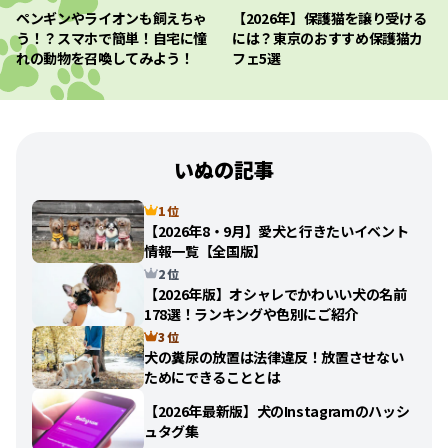
ペンギンやライオンも飼えちゃ
【2026年】保護猫を譲り受ける
う！？スマホで簡単！自宅に憧
には？東京のおすすめ保護猫カ
れの動物を召喚してみよう！
フェ5選
いぬの記事
1 位
【2026年8・9月】愛犬と行きたいイベント
情報一覧【全国版】
2 位
【2026年版】オシャレでかわいい犬の名前
178選！ランキングや色別にご紹介
3 位
犬の糞尿の放置は法律違反！放置させない
ためにできることとは
【2026年最新版】犬のInstagramのハッシ
ュタグ集