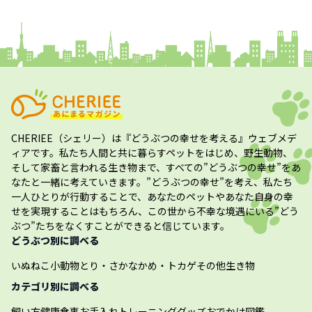
コラム
プレスリリース
CHERIEE（シェリー）
は『どうぶつの幸せを考える』ウェブメデ
ィアです。私たち人間と共に暮らすペットをはじめ、野生動物、
そして家畜と言われる生き物まで、すべての”
どうぶつの幸せ
”をあ
なたと一緒に考えていきます。”
どうぶつの幸せ
”を考え、私たち
一人ひとりが行動することで、あなたのペットやあなた自身の幸
せを実現することはもちろん、この世から不幸な境遇にいる”どう
ぶつ”たちをなくすことができると信じています。
どうぶつ別に調べる
いぬ
ねこ
小動物
とり・さかな
かめ・トカゲ
その他生き物
カテゴリ別に調べる
飼い方
健康
食事
お手入れ
トレーニング
グッズ
おでかけ
図鑑