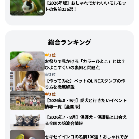
【2026年版】おしゃれでかわいいモルモッ
トの名前216選！
総合ランキング
1 位
お祭りで見かける「カラーひよこ」とは？
ひよこすくいの裏側と問題点
2 位
【作ってみた】ペットのLINEスタンプの作
り方を徹底解説
3 位
【2026年8・9月】愛犬と行きたいイベント
情報一覧【全国版】
【2026年7・8月】保護犬・保護猫と出会え
る全国の譲渡会情報
セキセイインコの名前100選！おしゃれでか