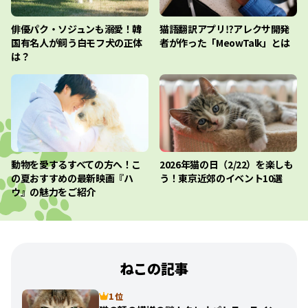
俳優パク・ソジュンも溺愛！韓
猫語翻訳アプリ⁉︎アレクサ開発
国有名人が飼う白モフ犬の正体
者が作った「MeowTalk」とは
は？
動物を愛するすべての方へ！こ
2026年猫の日（2/22）を楽しも
の夏おすすめの最新映画『ハ
う！東京近郊のイベント10選
ウ』の魅力をご紹介
ねこの記事
1 位