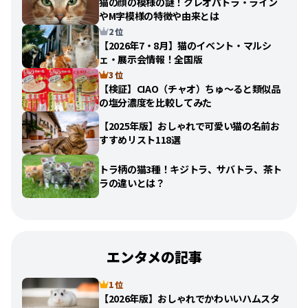
猫の顔の模様の謎！クレオパトラ・ライン
やM字模様の特徴や由来とは
2 位
【2026年7・8月】猫のイベント・マルシ
ェ・展示会情報！全国版
3 位
【検証】CIAO（チャオ）ちゅ〜ると類似品
の塩分濃度を比較してみた
【2025年版】おしゃれで可愛い猫の名前お
すすめリスト118選
トラ柄の猫3種！キジトラ、サバトラ、茶ト
ラの違いとは？
エンタメの記事
1 位
【2026年版】おしゃれでかわいいハムスタ