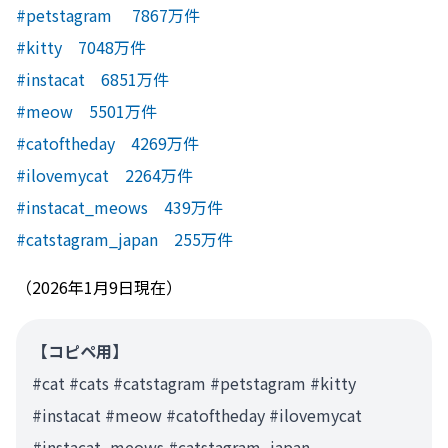
#petstagram 7867万件
#kitty 7048万件
#instacat 6851万件
#meow 5501万件
#catoftheday 4269万件
#ilovemycat 2264万件
#instacat_meows 439万件
#catstagram_japan 255万件
（2026年1月9日現在）
【コピペ用】
#cat #cats #catstagram #petstagram #kitty
#instacat #meow #catoftheday #ilovemycat
#instacat_meows #catstagram_japan