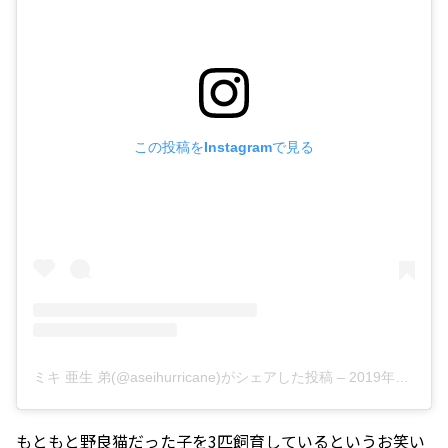
この投稿をInstagramで見る
ミキ 亜生 弟(@aseihurricane)がシェアした投稿
–
2019年11月月22日午前5時16分PST
もともと野良猫だった子を3匹飼育しているというお笑い