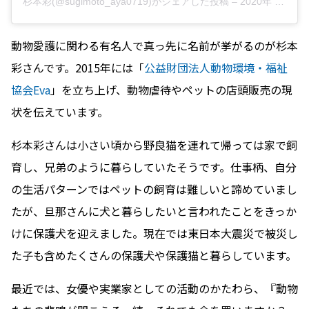
杉本彩(@sugimoto_aya0719)がシェアした投稿
–
2020年 1月月7日午前12時33分PST
動物愛護に関わる有名人で真っ先に名前が挙がるのが杉本
彩さんです。2015年には「
公益財団法人動物環境・福祉
協会Eva
」を立ち上げ、動物虐待やペットの店頭販売の現
状を伝えています。
杉本彩さんは小さい頃から野良猫を連れて帰っては家で飼
育し、兄弟のように暮らしていたそうです。仕事柄、自分
の生活パターンではペットの飼育は難しいと諦めていまし
たが、旦那さんに犬と暮らしたいと言われたことをきっか
けに保護犬を迎えました。現在では東日本大震災で被災し
た子も含めたくさんの保護犬や保護猫と暮らしています。
最近では、女優や実業家としての活動のかたわら、『動物