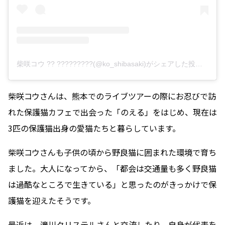
柴咲コウ ?? ?????????(@ko_shibasaki)がシェアした投稿
–
20
柴咲コウさんは、熊本でのライブツアーの際にお忍びで訪
れた保護猫カフェで出会った「のえる」をはじめ、現在は
3匹の保護猫出身の愛猫たちと暮らしています。
柴咲コウさんも子供の頃から野良猫に囲まれた環境で育ち
ました。大人になってから、「都会は交通量も多く野良猫
は過酷なところで生きている」と思ったのがきっかけで保
護猫を迎えたそうです。
最近は、滝川クリステルさんと交流したり、自身が代表を