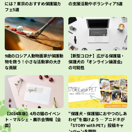
には？東京のおすすめ保護猫カ
の支援活動やボランティア5選
フェ5選
9歳のロシア人動物画家が保護動
【新型コロナ】広がる保護猫・
物を救う！小さな活動家の大き
保護犬の「オンライン譲渡会」
な貢献
の可能性
【2024年版】4月の猫のイベン
“保護犬・保護猫におやつのしあ
ト・マルシェ・展示会情報【全
わせ”を届けよう ― アニドネが
国】
「STORY with PET」投稿キャ
ンペーンを開始