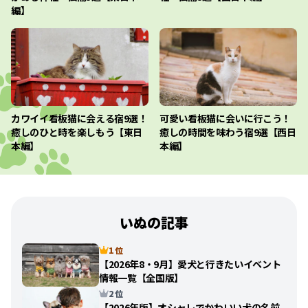
編】
カワイイ看板猫に会える宿9選！
可愛い看板猫に会いに行こう！
癒しのひと時を楽しもう【東日
癒しの時間を味わう宿9選【西日
本編】
本編】
いぬの記事
1 位
【2026年8・9月】愛犬と行きたいイベント
情報一覧【全国版】
2 位
【2026年版】オシャレでかわいい犬の名前