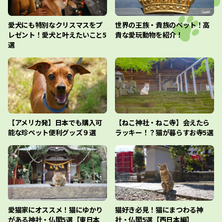
愛犬にも特別なクリスマスをプ
世界の王族・貴族のペット！高
レゼント！愛犬と叶えたいこと5
貴な愛玩動物を紹介！
選
【アメリカ発】日本でも購入可
【ねこ神社・ねこ寺】会えたら
能な珍ペット便利グッズ９選
ラッキー！？猫が暮らすお寺5選
愛猫家にオススメ！猫にゆかり
猫好き必見！猫にまつわる神
がある神社・仏閣5選【東日本
社・仏閣5選【西日本編】