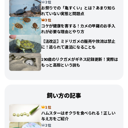
2 位
お祭りでの「亀すくい」とは？あまり知ら
れていない実態と問題点
3 位
コケが健康を害する！カメの甲羅のお手入
れが必要な理由とやり方
【法改正】ミドリガメの販売や放流は禁止
に！逃られて違法になることも
190歳のリクガメがギネス記録更新！実際は
もっと高齢という説も
飼い方の記事
1 位
ハムスターはオクラを食べられる！正しい
与え方をご紹介
2 位