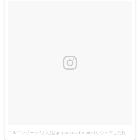
ゴルゴンゾーラ?さん(@gorgonzola.tortoise)がシェアした投稿
–
2