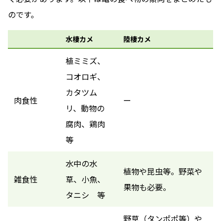
のです。
水棲カメ
陸棲カメ
植ミミズ、
コオロギ、
カタツム
肉食性
ー
リ、動物の
腐肉、鶏肉
等
水中の水
植物や昆虫等。野菜や
雑食性
草、小魚、
果物も必要。
タニシ 等
野草（タンポポ等）や