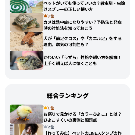
ペットがいても使っていいの？殺虫剤・虫除
けスプレーの正しい使い方
3 位
カメは熱中症になりやすい？予防法と発症
時の対処法を知っておこう
犬が「前足クロス」や「カエル足」をする
理由。病気の可能性も？
かわいい『うずら』性格や飼い方を解説！
上手く飼えば人に懐くことも
総合ランキング
1 位
お祭りで見かける「カラーひよこ」とは？
ひよこすくいの裏側と問題点
2 位
【作ってみた】ペットのLINEスタンプの作