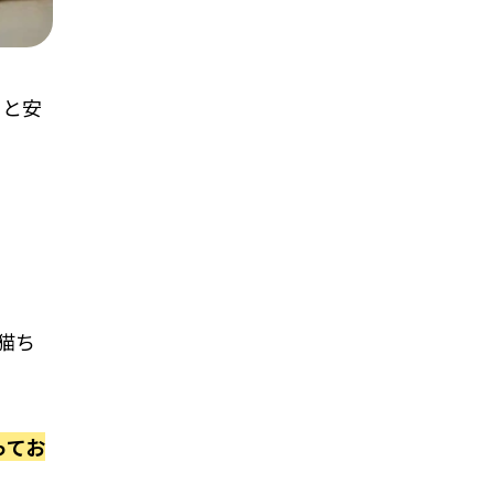
くと安
猫ち
ってお