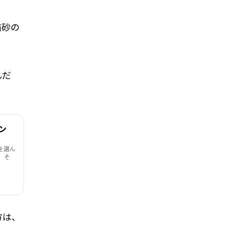
猫砂の
んだ
ン
を選ん
、そ
方は、