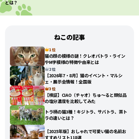
とは？
ねこの記事
1 位
猫の顔の模様の謎！クレオパトラ・ライン
やM字模様の特徴や由来とは
2 位
【2026年7・8月】猫のイベント・マルシ
ェ・展示会情報！全国版
3 位
【検証】CIAO（チャオ）ちゅ〜ると類似品
の塩分濃度を比較してみた
トラ柄の猫3種！キジトラ、サバトラ、茶ト
ラの違いとは？
【2025年版】おしゃれで可愛い猫の名前お
すすめリスト118選