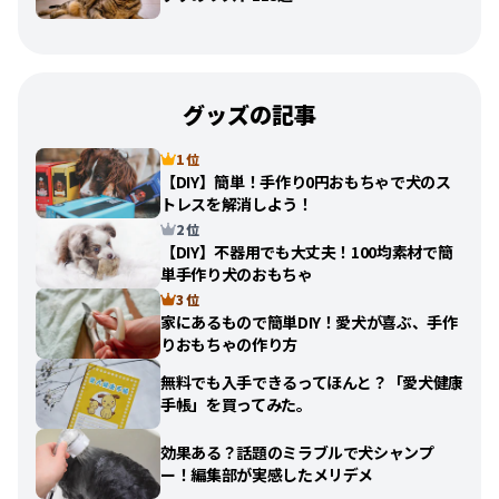
グッズの記事
1 位
【DIY】簡単！手作り0円おもちゃで犬のス
トレスを解消しよう！
2 位
【DIY】不器用でも大丈夫！100均素材で簡
単手作り犬のおもちゃ
3 位
家にあるもので簡単DIY！愛犬が喜ぶ、手作
りおもちゃの作り方
無料でも入手できるってほんと？「愛犬健康
手帳」を買ってみた。
効果ある？話題のミラブルで犬シャンプ
ー！編集部が実感したメリデメ