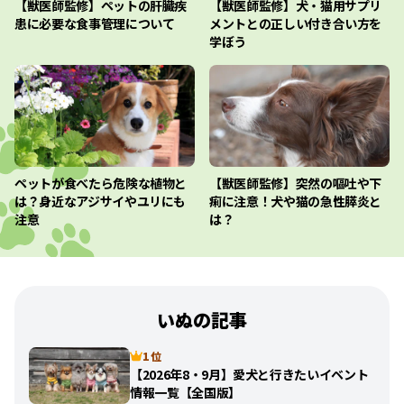
【獣医師監修】ペットの肝臓疾
【獣医師監修】犬・猫用サプリ
患に必要な食事管理について
メントとの正しい付き合い方を
学ぼう
ペットが食べたら危険な植物と
【獣医師監修】突然の嘔吐や下
は？身近なアジサイやユリにも
痢に注意！犬や猫の急性膵炎と
注意
は？
いぬの記事
1 位
【2026年8・9月】愛犬と行きたいイベント
情報一覧【全国版】