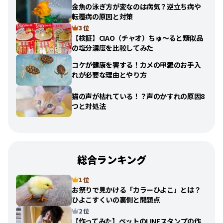
金魚の泳ぎ方が変なのは病気？逆立ち病や
転覆病の原因と対策
3 位
【検証】CIAO（チャオ）ちゅ〜ると類似品
の塩分濃度を比較してみた
コケが健康を害する！カメの甲羅のお手入
れが必要な理由とやり方
猫の声が枯れている！？声のかすれの原因8
つと対処法
総合ランキング
1 位
お祭りで見かける「カラーひよこ」とは？
ひよこすくいの裏側と問題点
2 位
【作ってみた】ペットのLINEスタンプの作