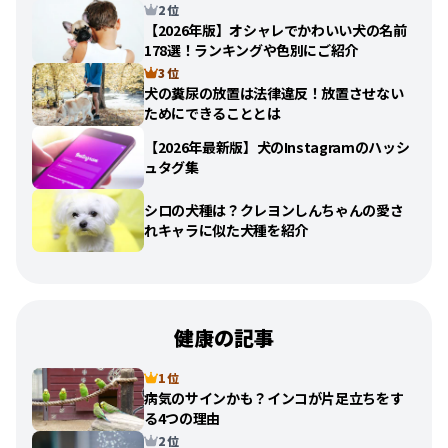
2 位
【2026年版】オシャレでかわいい犬の名前
178選！ランキングや色別にご紹介
3 位
犬の糞尿の放置は法律違反！放置させない
ためにできることとは
【2026年最新版】犬のInstagramのハッシ
ュタグ集
シロの犬種は？クレヨンしんちゃんの愛さ
れキャラに似た犬種を紹介
健康の記事
1 位
病気のサインかも？インコが片足立ちをす
る4つの理由
2 位