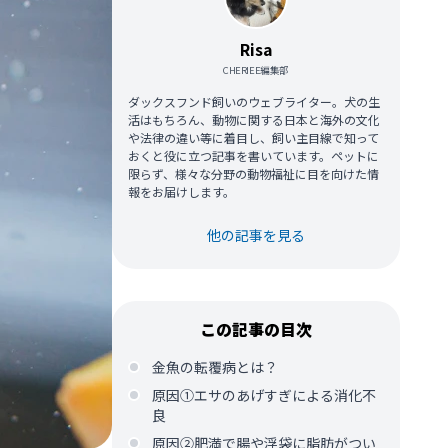
Risa
CHERIEE編集部
ダックスフンド飼いのウェブライター。犬の生
活はもちろん、動物に関する日本と海外の文化
や法律の違い等に着目し、飼い主目線で知って
おくと役に立つ記事を書いています。ペットに
限らず、様々な分野の動物福祉に目を向けた情
報をお届けします。
他の記事を見る
この記事の目次
金魚の転覆病とは？
原因①エサのあげすぎによる消化不
良
原因②肥満で腸や浮袋に脂肪がつい