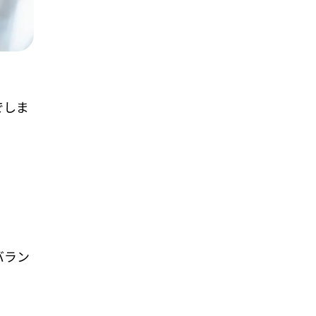
でしま
バラン