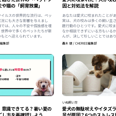
犬や猫の「飼育放棄」
因と対処法を解説
ウイルスの世界的な流行は、ペッ
あなたは愛犬に咬まれたことが
状況にも大きな影響を与えまし
実は、犬の咬みは多くの飼い主
禍では、人々の不安や孤独感を埋
題行動のひとつです。愛犬に咬
、世界中で多くのペットたちが新
なか相談できずにいる方もいる
のもとへ迎えられています。
んが、決して珍しいことではあ
EE編集部
轟木 健
/
CHERIEE編集部
いぬ
飼い方
】意識できてる？暑い夏の
愛犬の無駄吠えやイタズ
ごし方を再確認しよう
足が原因？6つのストレス