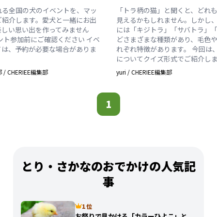
れる全国の犬のイベントを、マッ
「トラ柄の猫」と聞くと、どれ
ご紹介します。愛犬と一緒にお出
見えるかもしれません。しかし
楽しい思い出を作ってみません
には「キジトラ」「サバトラ」
ベント参加前にご確認ください イベ
どさまざまな種類があり、毛色
ては、予約が必要な場合がありま
れぞれ特徴があります。 今回は
についてクイズ形式でご紹介し
部
/
CHERIEE編集部
yuri
/
CHERIEE編集部
1
とり・さかなのおでかけの人気記
事
1 位
お祭りで見かける「カラーひよこ」と