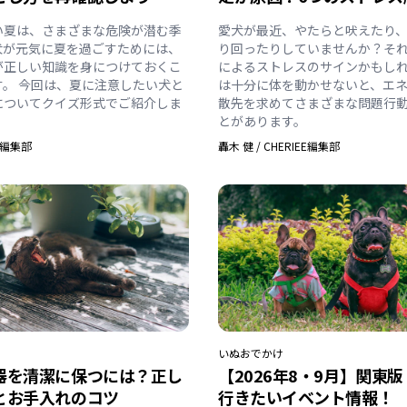
い夏は、さまざまな危険が潜む季
愛犬が最近、やたらと吠えたり
犬が元気に夏を過ごすためには、
り回ったりしていませんか？そ
が正しい知識を身につけておくこ
によるストレスのサインかもしれ
す。 今回は、夏に注意したい犬と
は十分に体を動かせないと、エ
についてクイズ形式でご紹介しま
散先を求めてさまざまな問題行
とがあります。
EE編集部
轟木 健
/
CHERIEE編集部
いぬ
おでかけ
器を清潔に保つには？正し
【2026年8・9月】関東
とお手入れのコツ
行きたいイベント情報！