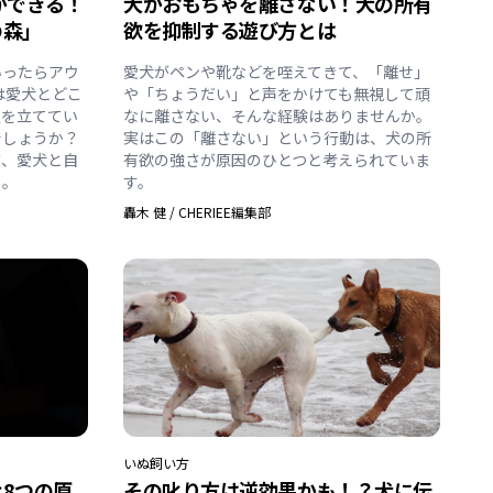
ができる！
犬がおもちゃを離さない！犬の所有
の森」
欲を抑制する遊び方とは
いったらアウ
愛犬がペンや靴などを咥えてきて、「離せ」
は愛犬とどこ
や「ちょうだい」と声をかけても無視して頑
定を立ててい
なに離さない、そんな経験はありませんか。
でしょうか？
実はこの「離さない」という行動は、犬の所
が、愛犬と自
有欲の強さが原因のひとつと考えられていま
」。
す。
轟木 健
/
CHERIEE編集部
いぬ
飼い方
8つの原
その叱り方は逆効果かも！？犬に伝