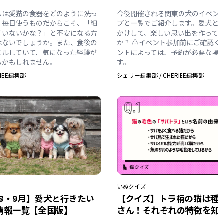
んは愛猫の食器をどのように洗っ
今後開催される関東の犬のイベ
？毎日使うものだからこそ、「細
プと一覧でご紹介します。愛犬
ていないかな？」と不安になる方
かけして、楽しい思い出を作っ
はないでしょうか。また、食後の
か？ ⚠️イベント参加前にご確認
ヌルしていて、気になった経験が
ントによっては、予約が必要な
るかもしれません。
す。
RIEE編集部
シェリー編集部
/
CHERIEE編集部
いぬ
クイズ
年8・9月】愛犬と行きたい
【クイズ】トラ柄の猫は
情報一覧【全国版】
さん！それぞれの特徴を