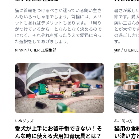
猫に首輪をつけるべきか迷っている飼い主さ
暑さが厳し
んもいらっしゃるでしょう。首輪には、メリ
節です。愛
ットもあればデメリットもあります。「周り
飼い主さん
がつけているから」となんとなく決めるので
とが大切で
はなく、それぞれを知ったうえで愛猫に合っ
の過ごし方
た選択をしてあげましょう。
す。
MinMin
/
CHERIEE編集部
yuri
/
CHERI
いぬ
グッズ
ねこ
飼い方
愛犬が上手にお留守番できない！そ
猫用の食
んな時に使える犬用知育玩具とは？
い洗い方