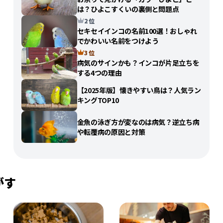
は？ひよこすくいの裏側と問題点
2 位
セキセイインコの名前100選！おしゃれ
でかわいい名前をつけよう
3 位
病気のサインかも？インコが片足立ちを
する4つの理由
【2025年版】懐きやすい鳥は？人気ラン
キングTOP10
金魚の泳ぎ方が変なのは病気？逆立ち病
や転覆病の原因と対策
がす