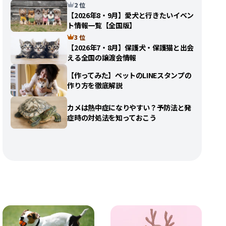
2 位
【2026年8・9月】愛犬と行きたいイベン
ト情報一覧【全国版】
3 位
【2026年7・8月】保護犬・保護猫と出会
える全国の譲渡会情報
【作ってみた】ペットのLINEスタンプの
作り方を徹底解説
カメは熱中症になりやすい？予防法と発
症時の対処法を知っておこう