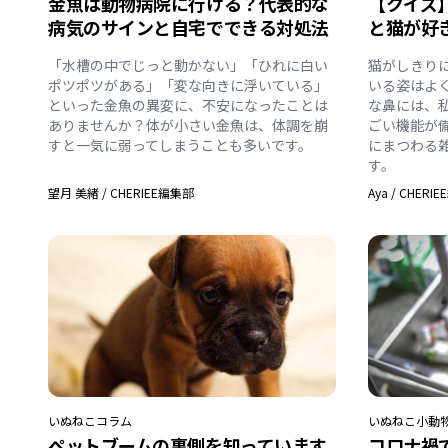
金魚は動物病院に行ける？代表的な
【クイズ
病気のサインと自宅でできる対処法
と猫が好
「水槽の中でじっと動かない」「ひれに白い
猫がしきり
ポツポツがある」「変な向きに浮いている」
いる姿はよ
といった金魚の異変に、不安になったことは
な鼻には、
ありませんか？体が小さい金魚は、体調を崩
ごい機能が
すと一気に弱ってしまうことも多いです。
にまつわる
す。
望月 美緒
/
CHERIEE編集部
Aya
/
CHERI
いぬ
ねこ
コラム
いぬ
ねこ
小動
ペットブームの裏側を知っています
コロナ禍