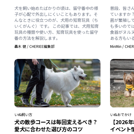
犬を飼い始めたばかりの頃は、留守番中の様
普段、皆さ
子が心配で外出しにくいこともあります。そ
ていますか
んなときに役立つのが、犬用の知育玩具（ち
菌が繁殖し
いくがんぐ）です。 この記事では、犬用知育
も多いので
玩具の種類や使い方、知育玩具を使った留守
食器がヌル
番の方法を解説します。
ある方もい
轟木 健
/
CHERIEE編集部
MinMin
/
CHE
いぬ
飼い方
いぬ
おでかけ
犬の散歩コースは毎回変えるべき？
【2026
愛犬に合わせた選び方のコツ
イベント