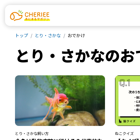
トップ
とり・さかな
おでかけ
とり・さかな
の
お
とり・さかな
飼い方
ねこ
クイズ