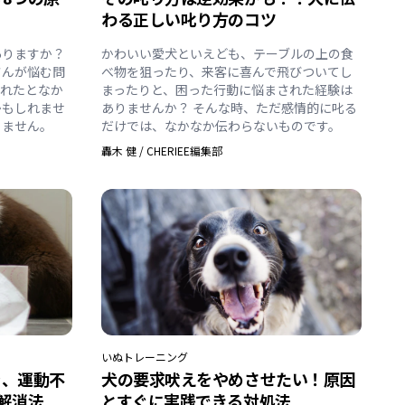
わる正しい叱り方のコツ
ありますか？
かわいい愛犬といえども、テーブルの上の食
さんが悩む問
べ物を狙ったり、来客に喜んで飛びついてし
まれたとなか
まったりと、困った行動に悩まされた経験は
かもしれませ
ありませんか？ そんな時、ただ感情的に叱る
りません。
だけでは、なかなか伝わらないものです。
轟木 健
/
CHERIEE編集部
いぬ
トレーニング
ラ、運動不
犬の要求吠えをやめさせたい！原因
解消法
とすぐに実践できる対処法