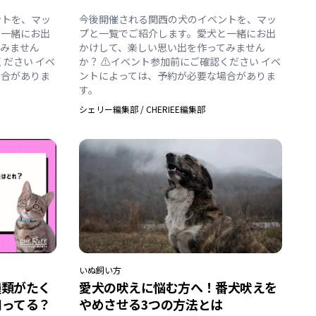
ントを、マッ
今後開催される関西の犬のイベントを、マッ
と一緒にお出
プと一覧でご紹介します。愛犬と一緒にお出
てみません
かけして、楽しい思い出を作ってみません
ください イベ
か？ ⚠️イベント参加前にご確認ください イベ
場合がありま
ントによっては、予約が必要な場合がありま
す。
シェリー編集部
/
CHERIEE編集部
いぬ
飼い方
種類がたく
愛犬の吠えに悩む方へ！番犬吠えを
知ってる？
やめさせる3つの方法とは