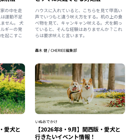
、家の中を走
ハウスに入れていると、こちらを見て甲高い
れは運動不足
声でいつもと違う吠え方をする。机の上の食
ません。 犬
べ物を見て、キャンキャン吠える。犬を飼っ
ネルギーの発
ていると、そんな経験はありませんか？これ
動を起こすこ
らは要求吠えと言います。
轟木 健
/
CHERIEE編集部
いぬ
おでかけ
版・愛犬と
【2026年8・9月】関西版・愛犬と
行きたいイベント情報！