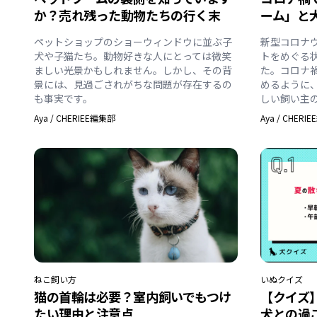
か？売れ残った動物たちの行く末
ーム」と
ペットショップのショーウィンドウに並ぶ子
新型コロナ
犬や子猫たち。動物好きな人にとっては微笑
トをめぐる
ましい光景かもしれません。しかし、その背
た。コロナ
景には、見過ごされがちな問題が存在するの
めるように
も事実です。
しい飼い主
Aya
/
CHERIEE編集部
Aya
/
CHERI
ねこ
飼い方
いぬ
クイズ
猫の首輪は必要？室内飼いでもつけ
【クイズ
たい理由と注意点
犬との過