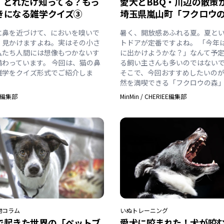
】どれだけ知ってる？もっ
愛犬とBBQ・川辺の散策
きになる雑学クイズ③
埼玉県嵐山町「フクロウ
に鼻を近づけて、においを嗅いで
暑く、開放感あふれる夏。夏と
く見かけますよね。実はその小さ
トドアが定番ですよね。 「今年
私たち人間には想像もつかないす
に出かけようかな？」なんて予
備わっています。 今回は、猫の鼻
る飼い主さんも多いのではない
雑学をクイズ形式でご紹介しま
そこで、今回おすすめしたいの
然を満喫できる「フクロウの森
EE編集部
MinMin
/
CHERIEE編集部
物
コラム
いぬ
トレーニング
で起きた世界の「ペットブ
愛犬に咬まれた！犬が咬む