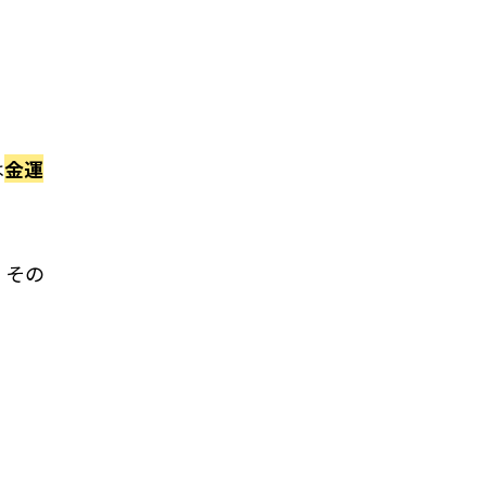
は
金運
。その