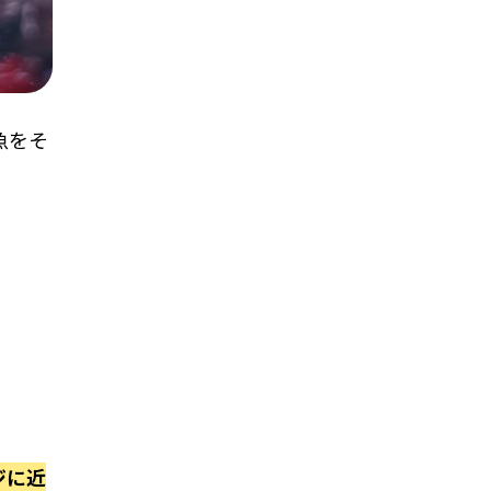
魚をそ
ジに近