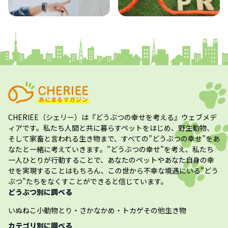
コラム
プレスリリース
CHERIEE（シェリー）
は『どうぶつの幸せを考える』ウェブメデ
ィアです。私たち人間と共に暮らすペットをはじめ、野生動物、
そして家畜と言われる生き物まで、すべての”
どうぶつの幸せ
”をあ
なたと一緒に考えていきます。”
どうぶつの幸せ
”を考え、私たち
一人ひとりが行動することで、あなたのペットやあなた自身の幸
せを実現することはもちろん、この世から不幸な境遇にいる”どう
ぶつ”たちをなくすことができると信じています。
どうぶつ別に調べる
いぬ
ねこ
小動物
とり・さかな
かめ・トカゲ
その他生き物
カテゴリ別に調べる