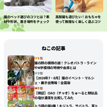
猫のベッド選びのコツとは？素
高齢猫も遊びたい！おもちゃを
材や形状、置き場所をチェック
使って無理なく楽しく遊ぶコツ
ねこの記事
1 位
猫の顔の模様の謎！クレオパトラ・ライン
やM字模様の特徴や由来とは
2 位
【2026年7・8月】猫のイベント・マルシ
ェ・展示会情報！全国版
3 位
【検証】CIAO（チャオ）ちゅ〜ると類似品
の塩分濃度を比較してみた
トラ柄の猫3種！キジトラ、サバトラ、茶ト