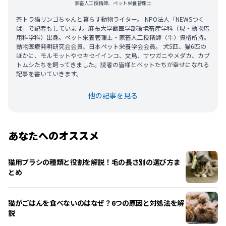
家畜人工授精師、ペット栄養管理士
茶トラ猫リンゴちゃんと暮らす動物ライター。 NPO法人「NEWSつく
ば」で記者もしています。麻布大学獣医学部環境畜産学科（現・動物応
用科学科）出身。ペット栄養管理士・家畜人工授精師（牛）資格所持。
動物医療発明研究会会員、日本ペット栄養学会会員。 犬5匹、猫6匹の
ほかに、モルモットやセキセイインコ、文鳥、サワガニやメダカ、カブ
トムシたちを飼ってきました。読者の皆様とペットたちが幸せになれる
記事を書いていきます。
他の記事を見る
あなたへのオススメ
猫用ブラシの種類と役割を解説！毛の長さ別の選び方ま
とめ
猫がごはんを食べないのはなぜ？6つの原因と対処法を解
説