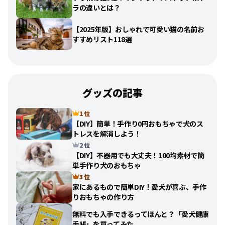
ラの違いとは？
【2025年版】おしゃれで可愛い猫の名前お
すすめリスト118選
グッズの記事
1 位
【DIY】簡単！手作り0円おもちゃで犬のス
トレスを解消しよう！
2 位
【DIY】不器用でも大丈夫！100均素材で簡
単手作り犬のおもちゃ
3 位
家にあるもので簡単DIY！愛犬が喜ぶ、手作
りおもちゃの作り方
無料でも入手できるってほんと？「愛犬健康
手帳」を買ってみた。