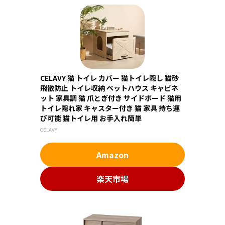
CELAVY 猫 トイレ カバー 猫トイレ隠し 猫砂
飛散防止 トイレ収納 ペットハウス キャビネ
ット 家具調 猫 爪とぎ付き サイドボード 猫用
トイレ隠れ家 キャスター付き 猫 家具 持ち運
び可能 猫トイレ用 お手入れ簡単
CELAVY
Amazon
楽天市場