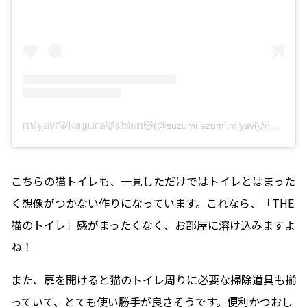
𝕞𝕚𝕪𝕒𝕧𝕚🐯𝕜𝕒𝕘𝕦𝕣𝕒🦊𝕤𝕙𝕚𝕠𝕟🐱(@suzumi.azumi.miyavi)がシェアした投稿
こちらの猫トイレも、一見しただけではトイレとはまった
く想像がつかない作りになっています。これなら、「THE
猫のトイレ」感がまったくなく、お部屋に溶け込みますよ
ね！
また、扉を開けると猫のトイレ周りに必要な掃除道具も揃
っていて、とても使い勝手が良さそうです。便利かつおし