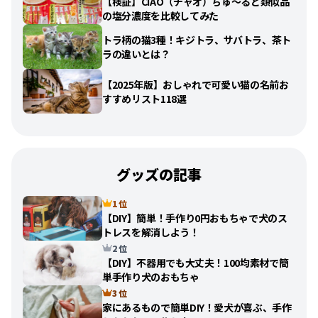
【検証】CIAO（チャオ）ちゅ〜ると類似品
の塩分濃度を比較してみた
トラ柄の猫3種！キジトラ、サバトラ、茶ト
ラの違いとは？
【2025年版】おしゃれで可愛い猫の名前お
すすめリスト118選
グッズの記事
1 位
【DIY】簡単！手作り0円おもちゃで犬のス
トレスを解消しよう！
2 位
【DIY】不器用でも大丈夫！100均素材で簡
単手作り犬のおもちゃ
3 位
家にあるもので簡単DIY！愛犬が喜ぶ、手作