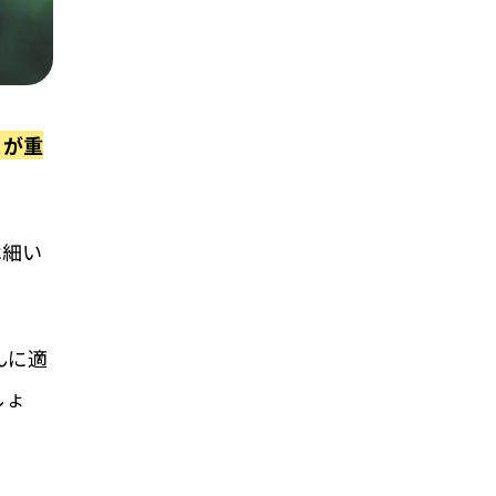
と
が重
は細い
んに適
しょ