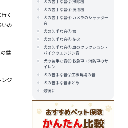
犬の苦手な音② 掃除機
犬の苦手な音③ 洗濯機
に行く
犬の苦手な音④ カメラのシャッター
音
多いの
犬の苦手な音⑤ 雷
犬の苦手な音⑥ 花火
犬の苦手な音⑦ 車のクラクション・
犬の健
バイクのエンジン音
犬の苦手な音⑧ 救急車・消防車のサ
イレン
犬の苦手な音⑨工事現場の音
レンジ
犬の苦手な音まとめ
最後に