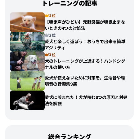
トレーニングの記事
1 位
【鳴き声がひどい】元野良猫が鳴き止まな
いときの4つの対処法
2 位
愛犬と楽しく遊ぼう！おうちで出来る簡単
アジリティ
3 位
犬のトレーニングが上達する！ハンドシグ
ナルの使い方
愛犬が怯えないために対策を。生活音や環
境音の音源集9選
愛犬に咬まれた！犬が咬む8つの原因と対処
法を解説
総合ランキング