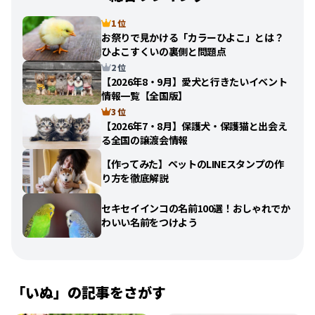
1 位
お祭りで見かける「カラーひよこ」とは？
ひよこすくいの裏側と問題点
2 位
【2026年8・9月】愛犬と行きたいイベント
情報一覧【全国版】
3 位
【2026年7・8月】保護犬・保護猫と出会え
る全国の譲渡会情報
【作ってみた】ペットのLINEスタンプの作
り方を徹底解説
セキセイインコの名前100選！おしゃれでか
わいい名前をつけよう
「
いぬ
」の記事をさがす