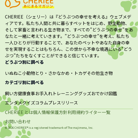
CHERIEE（シェリー）
は『どうぶつの幸せを考える』ウェブメデ
ィアです。私たち人間と共に暮らすペットをはじめ、野生動物、
そして家畜と言われる生き物まで、すべての”
どうぶつの幸せ
”をあ
なたと一緒に考えていきます。”
どうぶつの幸せ
”を考え、私たち
一人ひとりが行動することで、あなたのペットやあなた自身の幸
せを実現することはもちろん、この世から不幸な境遇にいる”どう
ぶつ”たちをなくすことができると信じています。
どうぶつ別に調べる
いぬ
ねこ
小動物
とり・さかな
かめ・トカゲ
その他生き物
カテゴリ別に調べる
飼い方
健康
食事
お手入れ
トレーニング
グッズ
おでかけ
図鑑
エンタメ
クイズ
コラム
プレスリリース
CHERIEE とは
個人情報保護方針
利用規約
ライター一覧
お問い合わせ
©
2026
CHERIEE® is a registered trademark of The
majimena, Inc.