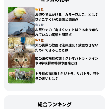
1 位
お祭りで見かける「カラーひよこ」とは？
ひよこすくいの裏側と問題点
2 位
お祭りでの「亀すくい」とは？あまり知ら
れていない実態と問題点
3 位
犬の糞尿の放置は法律違反！放置させない
ためにできることとは
猫の顔の模様の謎！クレオパトラ・ライン
やM字模様の特徴や由来とは
トラ柄の猫3種！キジトラ、サバトラ、茶ト
ラの違いとは？
総合ランキング