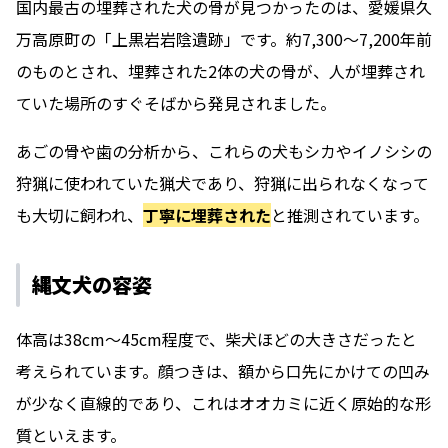
国内最古の埋葬された犬の骨が見つかったのは、愛媛県久
万高原町の「上黒岩岩陰遺跡」です。約7,300～7,200年前
のものとされ、埋葬された2体の犬の骨が、人が埋葬され
ていた場所のすぐそばから発見されました。
あごの骨や歯の分析から、これらの犬もシカやイノシシの
狩猟に使われていた猟犬であり、狩猟に出られなくなって
も大切に飼われ、
丁寧に埋葬された
と推測されています。
縄文犬の容姿
体高は38cm～45cm程度で、柴犬ほどの大きさだったと
考えられています。顔つきは、額から口先にかけての凹み
が少なく直線的であり、これはオオカミに近く原始的な形
質といえます。