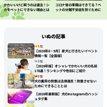
かわいいけど飼うのは違法！シ
コロナ後の準備はできてる？ペ
カをペットにできない理由とは
ットの分離不安症を防ぐために
いぬの記事
1 位
【2026年8・9月】愛犬と行きたいイベント
情報一覧【全国版】
2 位
【2026年版】オシャレでかわいい犬の名前
178選！ランキングや色別にご紹介
3 位
犬の糞尿の放置は法律違反！放置させない
ためにできることとは
【2026年最新版】犬のInstagramのハッシ
ュタグ集