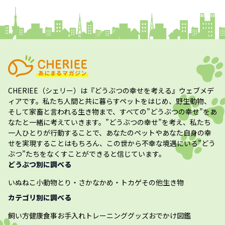
CHERIEE（シェリー）
は『どうぶつの幸せを考える』ウェブメデ
ィアです。私たち人間と共に暮らすペットをはじめ、野生動物、
そして家畜と言われる生き物まで、すべての”
どうぶつの幸せ
”をあ
なたと一緒に考えていきます。”
どうぶつの幸せ
”を考え、私たち
一人ひとりが行動することで、あなたのペットやあなた自身の幸
せを実現することはもちろん、この世から不幸な境遇にいる”どう
ぶつ”たちをなくすことができると信じています。
どうぶつ別に調べる
いぬ
ねこ
小動物
とり・さかな
かめ・トカゲ
その他生き物
カテゴリ別に調べる
飼い方
健康
食事
お手入れ
トレーニング
グッズ
おでかけ
図鑑