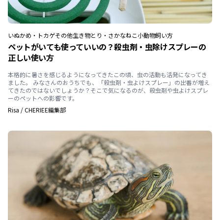
いぬ
かめ・トカゲ
その他生き物
とり・さかな
ねこ
小動物
飼い方
ペットがいても使っていいの？殺虫剤・虫除けスプレーの
正しい使い方
本格的に暑さを感じるようになってきたこの頃、虫の活動も活発になってき
ました。 みなさんのおうちでも、「殺虫剤・虫よけスプレー」の出番が増え
てきたのではないでしょうか？そこで気になるのが、殺虫剤や虫よけスプレ
ーのペットへの影響です。
Risa
/
CHERIEE編集部