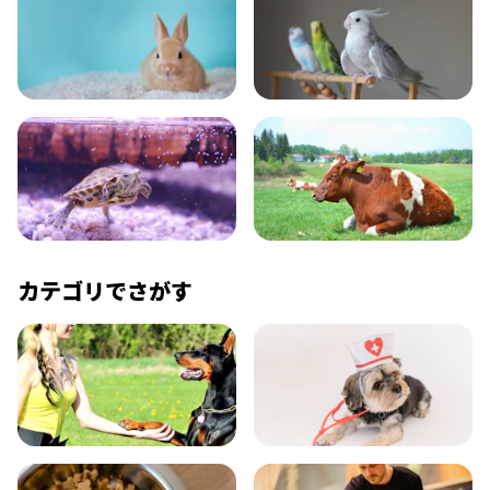
小動物
とり・さかな
かめ・トカゲ
その他生き物
カテゴリでさがす
飼い方
健康