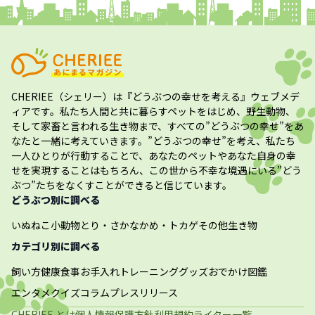
CHERIEE（シェリー）
は『どうぶつの幸せを考える』ウェブメデ
ィアです。私たち人間と共に暮らすペットをはじめ、野生動物、
そして家畜と言われる生き物まで、すべての”
どうぶつの幸せ
”をあ
なたと一緒に考えていきます。”
どうぶつの幸せ
”を考え、私たち
一人ひとりが行動することで、あなたのペットやあなた自身の幸
せを実現することはもちろん、この世から不幸な境遇にいる”どう
ぶつ”たちをなくすことができると信じています。
どうぶつ別に調べる
いぬ
ねこ
小動物
とり・さかな
かめ・トカゲ
その他生き物
カテゴリ別に調べる
飼い方
健康
食事
お手入れ
トレーニング
グッズ
おでかけ
図鑑
エンタメ
クイズ
コラム
プレスリリース
CHERIEE とは
個人情報保護方針
利用規約
ライター一覧