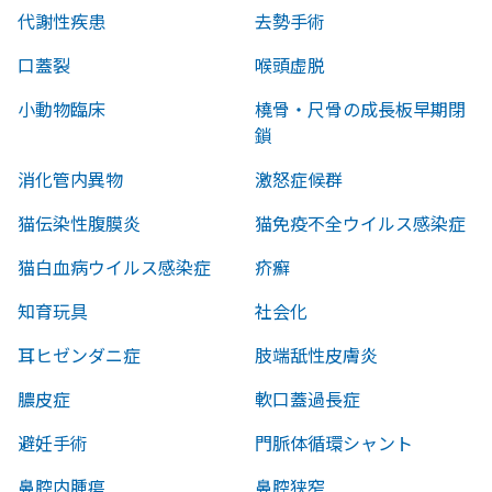
代謝性疾患
去勢手術
口蓋裂
喉頭虚脱
小動物臨床
橈骨・尺骨の成長板早期閉
鎖
消化管内異物
激怒症候群
猫伝染性腹膜炎
猫免疫不全ウイルス感染症
猫白血病ウイルス感染症
疥癬
知育玩具
社会化
耳ヒゼンダニ症
肢端舐性皮膚炎
膿皮症
軟口蓋過長症
避妊手術
門脈体循環シャント
鼻腔内腫瘍
鼻腔狭窄