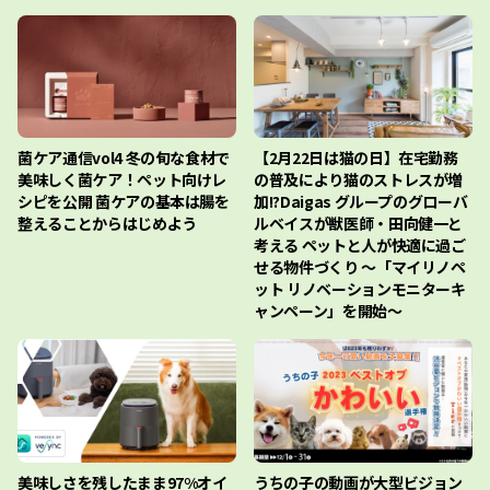
菌ケア通信vol4 冬の旬な食材で
【2月22日は猫の日】在宅勤務
美味しく菌ケア！ペット向けレ
の普及により猫のストレスが増
シピを公開 菌ケアの基本は腸を
加!?Daigas グループのグローバ
整えることからはじめよう
ルベイスが獣医師・田向健一と
考える ペットと人が快適に過ご
せる物件づくり 〜「マイリノペ
ット リノベーションモニターキ
ャンペーン」を開始〜
美味しさを残したまま97%オイ
うちの子の動画が大型ビジョン