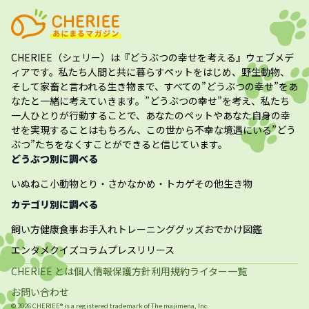
CHERIEE（シェリー）
は『どうぶつの幸せを考える』ウェブメデ
ィアです。私たち人間と共に暮らすペットをはじめ、野生動物、
そして家畜と言われる生き物まで、すべての”
どうぶつの幸せ
”をあ
なたと一緒に考えていきます。”
どうぶつの幸せ
”を考え、私たち
一人ひとりが行動することで、あなたのペットやあなた自身の幸
せを実現することはもちろん、この世から不幸な境遇にいる”どう
ぶつ”たちをなくすことができると信じています。
どうぶつ別に調べる
いぬ
ねこ
小動物
とり・さかな
かめ・トカゲ
その他生き物
カテゴリ別に調べる
飼い方
健康
食事
お手入れ
トレーニング
グッズ
おでかけ
図鑑
エンタメ
クイズ
コラム
プレスリリース
CHERIEE とは
個人情報保護方針
利用規約
ライター一覧
お問い合わせ
©
2026
CHERIEE® is a registered trademark of The
majimena, Inc.