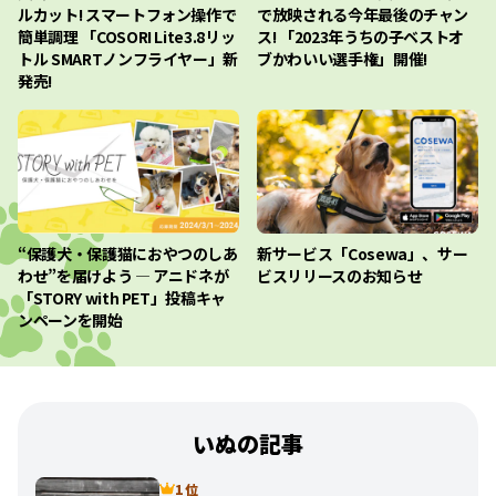
ルカット! スマートフォン操作で
で放映される今年最後のチャン
簡単調理 「COSORI Lite3.8リッ
ス! 「2023年うちの子ベストオ
トル SMARTノンフライヤー」新
ブかわいい選手権」開催!
発売!
“保護犬・保護猫におやつのしあ
新サービス「Cosewa」、サー
わせ”を届けよう ― アニドネが
ビスリリースのお知らせ
「STORY with PET」投稿キャ
ンペーンを開始
いぬの記事
1 位