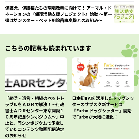
保護犬、保護猫たちの環境改善に向けて！ アニマル・ド
ネーションの『保護活動支援プロジェクト』始動 ～第一
弾はサンスター・ペット用除菌脱臭機との取組み～
こちらの記事も読まれています
「終活・遺言・相続のペットト
日本初!! AIを活用したドッグシッ
ラブルをＡＤＲで解決！～行政
ターのサブスク新サービス
書士ＡＤＲセンター東京開設１
『Furbo ドッグシッター』開始
０周年記念シンポジウム～」中
でFurboが大幅に進化！
止と、同シンポジウムで予定し
ていたコンテンツ動画配信決定
のお知らせ