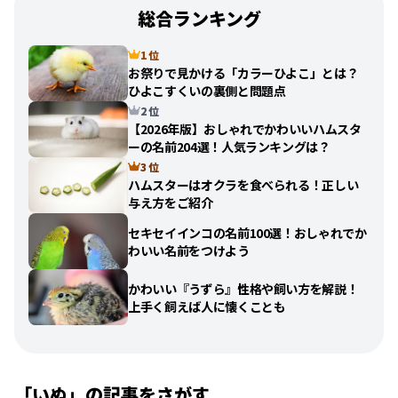
総合ランキング
1 位
お祭りで見かける「カラーひよこ」とは？
ひよこすくいの裏側と問題点
2 位
【2026年版】おしゃれでかわいいハムスタ
ーの名前204選！人気ランキングは？
3 位
ハムスターはオクラを食べられる！正しい
与え方をご紹介
セキセイインコの名前100選！おしゃれでか
わいい名前をつけよう
かわいい『うずら』性格や飼い方を解説！
上手く飼えば人に懐くことも
「
いぬ
」の記事をさがす