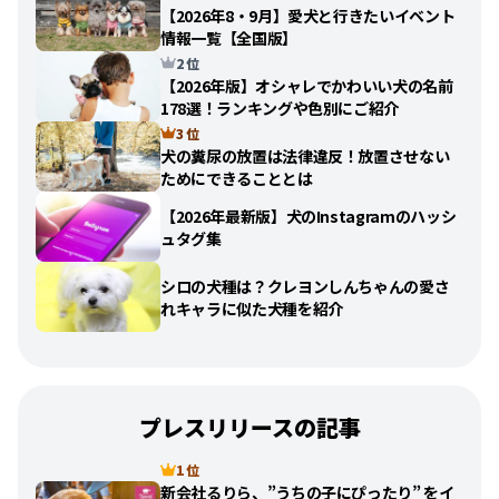
【2026年8・9月】愛犬と行きたいイベント
情報一覧【全国版】
2 位
【2026年版】オシャレでかわいい犬の名前
178選！ランキングや色別にご紹介
3 位
犬の糞尿の放置は法律違反！放置させない
ためにできることとは
【2026年最新版】犬のInstagramのハッシ
ュタグ集
シロの犬種は？クレヨンしんちゃんの愛さ
れキャラに似た犬種を紹介
プレスリリースの記事
1 位
新会社るりら、”うちの子にぴったり” をイ