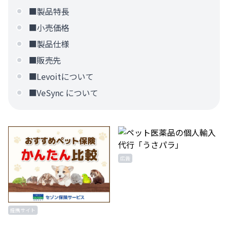
■製品特長
■小売価格
■製品仕様
■販売先
■Levoitについて
■VeSync について
広告
提携サイト