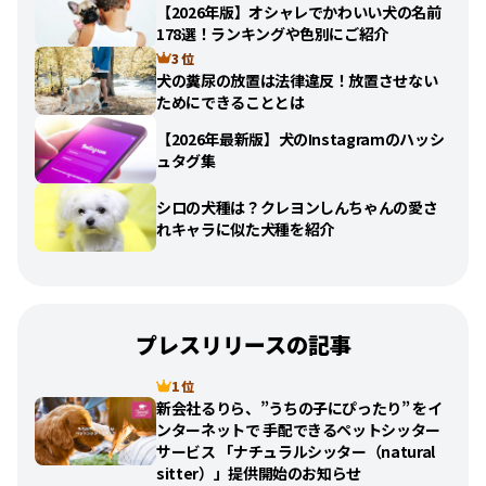
【2026年版】オシャレでかわいい犬の名前
178選！ランキングや色別にご紹介
3 位
犬の糞尿の放置は法律違反！放置させない
ためにできることとは
【2026年最新版】犬のInstagramのハッシ
ュタグ集
シロの犬種は？クレヨンしんちゃんの愛さ
れキャラに似た犬種を紹介
プレスリリースの記事
1 位
新会社るりら、”うちの子にぴったり” をイ
ンターネットで 手配できるペットシッター
サービス 「ナチュラルシッター（natural
sitter）」提供開始のお知らせ