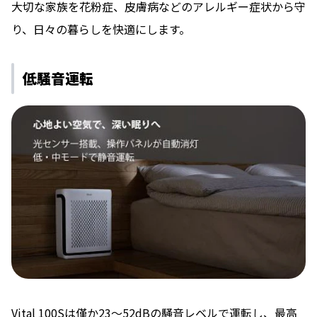
⼤切な家族を花粉症、⽪膚病などのアレルギー症状から守
り、⽇々の暮らしを快適にします。
低騒⾳運転
Vital 100Sは僅か23〜52dBの騒⾳レベルで運転し、最⾼