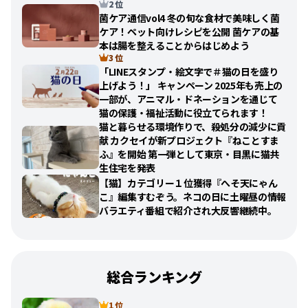
2 位
菌ケア通信vol4 冬の旬な食材で美味しく菌
ケア！ペット向けレシピを公開 菌ケアの基
本は腸を整えることからはじめよう
3 位
「LINEスタンプ・絵文字で＃猫の日を盛り
上げよう！」 キャンペーン 2025年も売上の
一部が、アニマル・ドネーションを通じて
猫の保護・福祉活動に役立てられます！
猫と暮らせる環境作りで、殺処分の減少に貢
献 カクセイが新プロジェクト『ねことすま
ふ』を開始 第一弾として東京・目黒に猫共
生住宅を発表
【猫】カテゴリー１位獲得『へそ天にゃん
こ』編集すむぞう。ネコの日に土曜昼の情報
バラエティ番組で紹介され大反響継続中。
総合ランキング
1 位