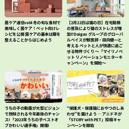
菌ケア通信vol4 冬の旬な食材で
【2月22日は猫の日】在宅勤務
美味しく菌ケア！ペット向けレ
の普及により猫のストレスが増
シピを公開 菌ケアの基本は腸を
加!?Daigas グループのグローバ
整えることからはじめよう
ルベイスが獣医師・田向健一と
考える ペットと人が快適に過ご
せる物件づくり 〜「マイリノペ
ット リノベーションモニターキ
ャンペーン」を開始〜
うちの子の動画が大型ビジョン
“保護犬・保護猫におやつのしあ
で放映される今年最後のチャン
わせ”を届けよう ― アニドネが
ス! 「2023年うちの子ベストオ
「STORY with PET」投稿キャ
ブかわいい選手権」開催!
ンペーンを開始