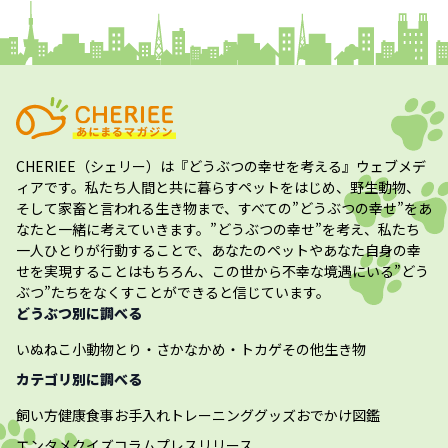
CHERIEE（シェリー）
は『どうぶつの幸せを考える』ウェブメデ
ィアです。私たち人間と共に暮らすペットをはじめ、野生動物、
そして家畜と言われる生き物まで、すべての”
どうぶつの幸せ
”をあ
なたと一緒に考えていきます。”
どうぶつの幸せ
”を考え、私たち
一人ひとりが行動することで、あなたのペットやあなた自身の幸
せを実現することはもちろん、この世から不幸な境遇にいる”どう
ぶつ”たちをなくすことができると信じています。
どうぶつ別に調べる
いぬ
ねこ
小動物
とり・さかな
かめ・トカゲ
その他生き物
カテゴリ別に調べる
飼い方
健康
食事
お手入れ
トレーニング
グッズ
おでかけ
図鑑
エンタメ
クイズ
コラム
プレスリリース