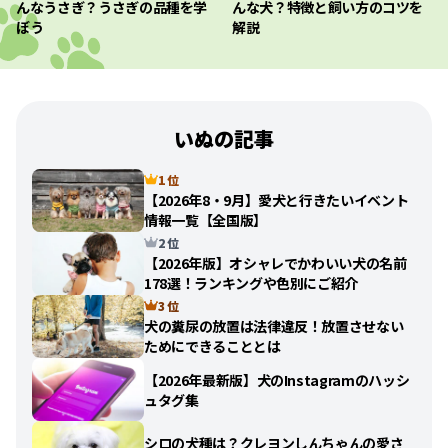
んなうさぎ？うさぎの品種を学
んな犬？特徴と飼い方のコツを
ぼう
解説
いぬの記事
1 位
【2026年8・9月】愛犬と行きたいイベント
情報一覧【全国版】
2 位
【2026年版】オシャレでかわいい犬の名前
178選！ランキングや色別にご紹介
3 位
犬の糞尿の放置は法律違反！放置させない
ためにできることとは
【2026年最新版】犬のInstagramのハッシ
ュタグ集
シロの犬種は？クレヨンしんちゃんの愛さ