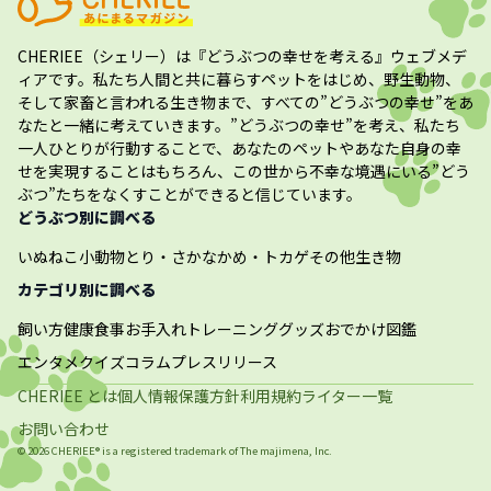
CHERIEE（シェリー）
は『どうぶつの幸せを考える』ウェブメデ
ィアです。私たち人間と共に暮らすペットをはじめ、野生動物、
そして家畜と言われる生き物まで、すべての”
どうぶつの幸せ
”をあ
なたと一緒に考えていきます。”
どうぶつの幸せ
”を考え、私たち
一人ひとりが行動することで、あなたのペットやあなた自身の幸
せを実現することはもちろん、この世から不幸な境遇にいる”どう
ぶつ”たちをなくすことができると信じています。
どうぶつ別に調べる
いぬ
ねこ
小動物
とり・さかな
かめ・トカゲ
その他生き物
カテゴリ別に調べる
飼い方
健康
食事
お手入れ
トレーニング
グッズ
おでかけ
図鑑
エンタメ
クイズ
コラム
プレスリリース
CHERIEE とは
個人情報保護方針
利用規約
ライター一覧
お問い合わせ
©
2026
CHERIEE® is a registered trademark of The
majimena, Inc.