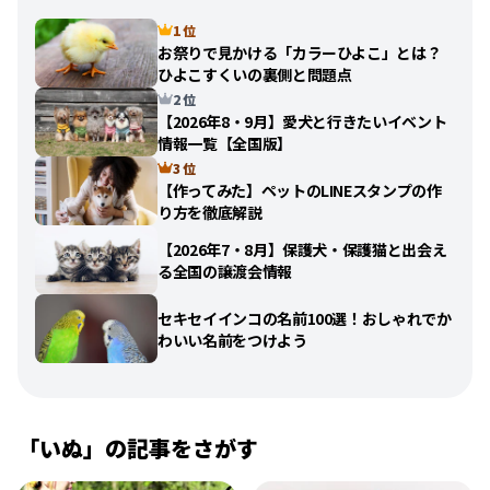
1 位
お祭りで見かける「カラーひよこ」とは？
ひよこすくいの裏側と問題点
2 位
【2026年8・9月】愛犬と行きたいイベント
情報一覧【全国版】
3 位
【作ってみた】ペットのLINEスタンプの作
り方を徹底解説
【2026年7・8月】保護犬・保護猫と出会え
る全国の譲渡会情報
セキセイインコの名前100選！おしゃれでか
わいい名前をつけよう
「
いぬ
」の記事をさがす