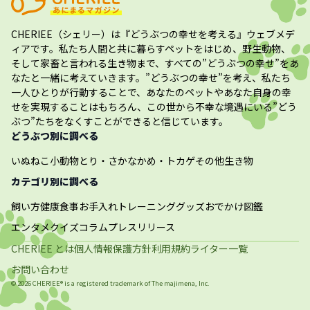
CHERIEE（シェリー）
は『どうぶつの幸せを考える』ウェブメデ
ィアです。私たち人間と共に暮らすペットをはじめ、野生動物、
そして家畜と言われる生き物まで、すべての”
どうぶつの幸せ
”をあ
なたと一緒に考えていきます。”
どうぶつの幸せ
”を考え、私たち
一人ひとりが行動することで、あなたのペットやあなた自身の幸
せを実現することはもちろん、この世から不幸な境遇にいる”どう
ぶつ”たちをなくすことができると信じています。
どうぶつ別に調べる
いぬ
ねこ
小動物
とり・さかな
かめ・トカゲ
その他生き物
カテゴリ別に調べる
飼い方
健康
食事
お手入れ
トレーニング
グッズ
おでかけ
図鑑
エンタメ
クイズ
コラム
プレスリリース
CHERIEE とは
個人情報保護方針
利用規約
ライター一覧
お問い合わせ
©
2026
CHERIEE® is a registered trademark of The
majimena, Inc.