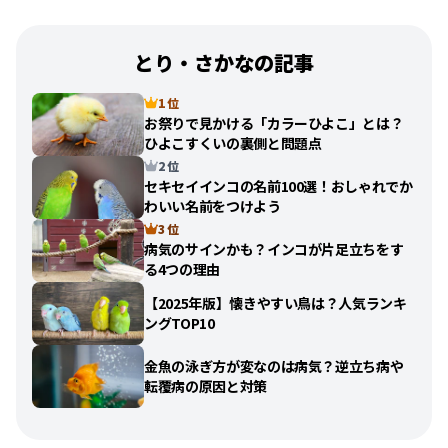
とり・さかなの記事
1 位
お祭りで見かける「カラーひよこ」とは？
ひよこすくいの裏側と問題点
2 位
セキセイインコの名前100選！おしゃれでか
わいい名前をつけよう
3 位
病気のサインかも？インコが片足立ちをす
る4つの理由
【2025年版】懐きやすい鳥は？人気ランキ
ングTOP10
金魚の泳ぎ方が変なのは病気？逆立ち病や
転覆病の原因と対策