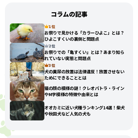
コラムの記事
1 位
お祭りで見かける「カラーひよこ」とは？
ひよこすくいの裏側と問題点
2 位
お祭りでの「亀すくい」とは？あまり知ら
れていない実態と問題点
3 位
犬の糞尿の放置は法律違反！放置させない
ためにできることとは
猫の顔の模様の謎！クレオパトラ・ライン
やM字模様の特徴や由来とは
オオカミに近い犬種ランキング14選！柴犬
や秋田犬など人気の犬も