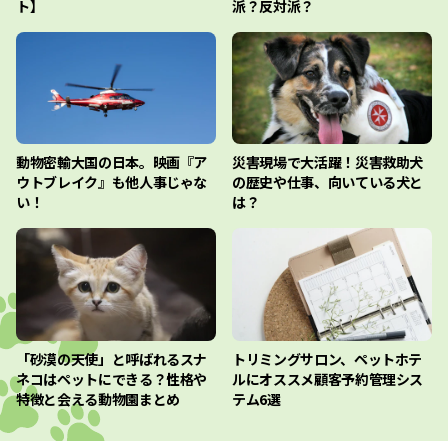
ト】
派？反対派？
動物密輸大国の日本。映画『ア
災害現場で大活躍！災害救助犬
ウトブレイク』も他人事じゃな
の歴史や仕事、向いている犬と
い！
は？
「砂漠の天使」と呼ばれるスナ
トリミングサロン、ペットホテ
ネコはペットにできる？性格や
ルにオススメ顧客予約管理シス
特徴と会える動物園まとめ
テム6選