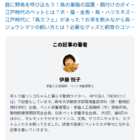
庭に野鳥を呼び込もう！鳥の巣箱の設置・餌付けのポイントと注意点
江戸時代のペットとは？犬・猫・金魚・鳥・ハツカネズミの人気に迫る
江戸時代に「鳥カフェ」があった？お茶を飲みながら鳥を眺める鳥茶屋
ジュウシマツの飼い方とは？必要なグッズと飼育のコツまとめ
この記事の著者
伊藤 悦子
家畜人工授精師、ペット栄養管理士
茶トラ猫リンゴちゃんと暮らす動物ライター。 NPO法人「NEWSつく
ば」で記者もしています。麻布大学獣医学部環境畜産学科（現・動物応
用科学科）出身。ペット栄養管理士・家畜人工授精師（牛）資格所持。
動物医療発明研究会会員、日本ペット栄養学会会員。 犬5匹、猫6匹の
ほかに、モルモットやセキセイインコ、文鳥、サワガニやメダカ、カブ
トムシたちを飼ってきました。読者の皆様とペットたちが幸せになれる
記事を書いていきます。