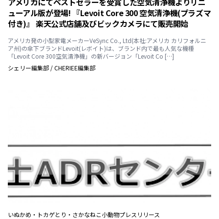
アメリカにてベストセラーを受賞した空気清浄機よりリニ
ューアル版が登場! 『Levoit Core 300 空気清浄機(プラズマ
付き)』 楽天公式店舗及びビックカメラにて販売開始
アメリカ発の小型家電メーカーVeSync Co., Ltd(本社:アメリカ カリフォルニ
ア州)の傘下ブランドLevoit(レボイト)は、ブランド内で最も人気な機種
「Levoit Core 300空気清浄機」の新バージョン「Levoit Co […]
シェリー編集部
/
CHERIEE編集部
いぬ
かめ・トカゲ
とり・さかな
ねこ
小動物
プレスリリース