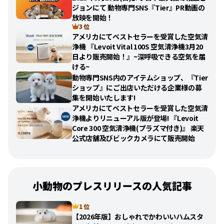
ジョンにて 動物専門SNS『Tier』PR動画の
放映を開始！
3 位
アメリカにてベストセラーを受賞した空気清
浄機 『Levoit Vital 100S 空気清浄機3月20
日より販売開始！』~深呼吸できる空気を届
ける~
動物専門SNS内のアイテムショップ、『Tier
ショップ』にご出店いただける企業様の募
集を開始いたします!
アメリカにてベストセラーを受賞した空気清
浄機よりリニューアル版が登場! 『Levoit
Core 300 空気清浄機(プラズマ付き)』 楽天
公式店舗及びビックカメラにて販売開始
小動物のプレスリリースの人気記事
1 位
【2026年版】おしゃれでかわいいハムスタ