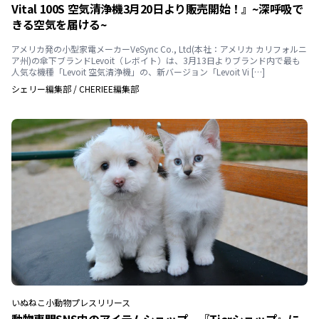
Vital 100S 空気清浄機3月20日より販売開始！』~深呼吸で
きる空気を届ける~
アメリカ発の小型家電メーカーVeSync Co., Ltd(本社：アメリカ カリフォルニ
ア州)の傘下ブランドLevoit（レボイト）は、3月13日よりブランド内で最も
人気な機種「Levoit 空気清浄機」の、新バージョン「Levoit Vi […]
シェリー編集部
/
CHERIEE編集部
いぬ
ねこ
小動物
プレスリリース