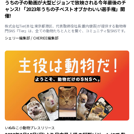
うちの子の動画が大型ビジョンで放映される今年最後のチ
ャンス! 「2023年うちの子ベストオブかわいい選手権」開
催!
株式会社Tier(本社:東京都港区、代表取締役社長:藪内健吾)が提供する動物専
門SNS『Tier』は、全ての動物たちと人とを繋ぐ、コミュニティ型SNSです。
シェリー編集部
/
CHERIEE編集部
いぬ
ねこ
小動物
プレスリリース