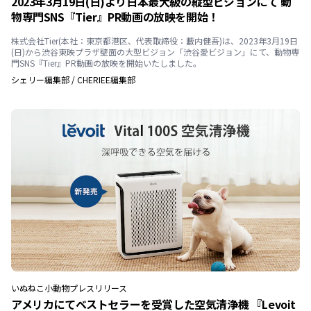
2023年3月19日(日)より日本最大級の縦型ビジョンにて 動
物専門SNS『Tier』PR動画の放映を開始！
株式会社Tier(本社：東京都港区、代表取締役：藪内健吾)は、2023年3月19日
(日)から渋谷東映プラザ壁面の大型ビジョン「渋谷愛ビジョン」にて、動物専
門SNS『Tier』PR動画の放映を開始いたしました。
シェリー編集部
/
CHERIEE編集部
いぬ
ねこ
小動物
プレスリリース
アメリカにてベストセラーを受賞した空気清浄機 『Levoit