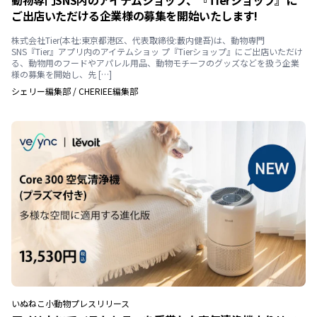
動物専門SNS内のアイテムショップ、『Tierショップ』に
ご出店いただける企業様の募集を開始いたします!
株式会社Tier(本社:東京都港区、代表取締役:藪内健吾)は、動物専門
SNS『Tier』アプリ内のアイテムショッ プ『Tierショップ』にご出店いただけ
る、動物用のフードやアパレル用品、動物モチーフのグッズなどを扱う企業
様の募集を開始し、先 […]
シェリー編集部
/
CHERIEE編集部
いぬ
ねこ
小動物
プレスリリース