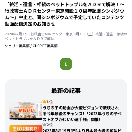
「終活・遺言・相続のペットトラブルをＡＤＲで解決！～
行政書士ＡＤＲセンター東京開設１０周年記念シンポジウ
ム～」中止と、同シンポジウムで予定していたコンテンツ
動画配信決定のお知らせ
2020年2月27日 行政書士ADRセンター東京 3月7日（土）終活・遺言・相続の
ペットトラブルをＡＤＲで解決！
シェリー編集部
/
CHERIEE編集部
1
最新の記事
1 位
うちの子の動画が大型ビジョンで放映され
る今年最後のチャンス! 「2023年うちの子ベ
ストオブかわいい選手権」開催!
2 位
2023年3月19日(日)より日本最大級の縦型ビ