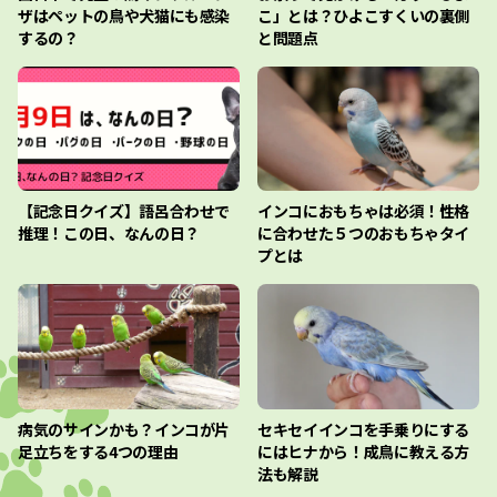
ザはペットの鳥や犬猫にも感染
こ」とは？ひよこすくいの裏側
するの？
と問題点
【記念日クイズ】語呂合わせで
インコにおもちゃは必須！性格
推理！この日、なんの日？
に合わせた５つのおもちゃタイ
プとは
病気のサインかも？インコが片
セキセイインコを手乗りにする
足立ちをする4つの理由
にはヒナから！成鳥に教える方
法も解説