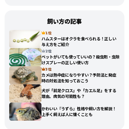
飼い方の記事
1 位
ハムスターはオクラを食べられる！正しい
与え方をご紹介
2 位
ペットがいても使っていいの？殺虫剤・虫除
けスプレーの正しい使い方
3 位
カメは熱中症になりやすい？予防法と発症
時の対処法を知っておこう
犬が「前足クロス」や「カエル足」をする
理由。病気の可能性も？
かわいい『うずら』性格や飼い方を解説！
上手く飼えば人に懐くことも