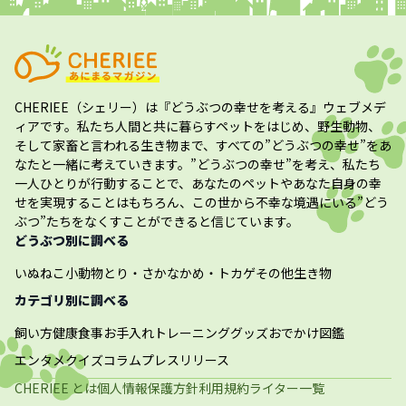
CHERIEE（シェリー）
は『どうぶつの幸せを考える』ウェブメデ
ィアです。私たち人間と共に暮らすペットをはじめ、野生動物、
そして家畜と言われる生き物まで、すべての”
どうぶつの幸せ
”をあ
なたと一緒に考えていきます。”
どうぶつの幸せ
”を考え、私たち
一人ひとりが行動することで、あなたのペットやあなた自身の幸
せを実現することはもちろん、この世から不幸な境遇にいる”どう
ぶつ”たちをなくすことができると信じています。
どうぶつ別に調べる
いぬ
ねこ
小動物
とり・さかな
かめ・トカゲ
その他生き物
カテゴリ別に調べる
飼い方
健康
食事
お手入れ
トレーニング
グッズ
おでかけ
図鑑
エンタメ
クイズ
コラム
プレスリリース
CHERIEE とは
個人情報保護方針
利用規約
ライター一覧