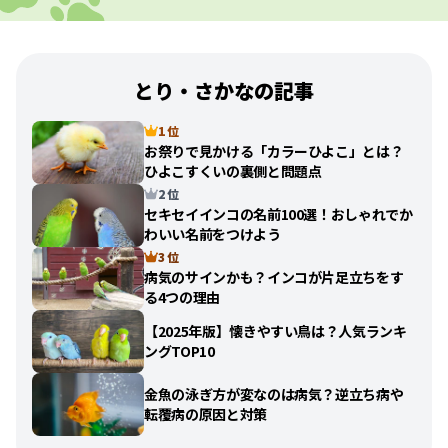
とり・さかなの記事
1 位
お祭りで見かける「カラーひよこ」とは？
ひよこすくいの裏側と問題点
2 位
セキセイインコの名前100選！おしゃれでか
わいい名前をつけよう
3 位
病気のサインかも？インコが片足立ちをす
る4つの理由
【2025年版】懐きやすい鳥は？人気ランキ
ングTOP10
金魚の泳ぎ方が変なのは病気？逆立ち病や
転覆病の原因と対策