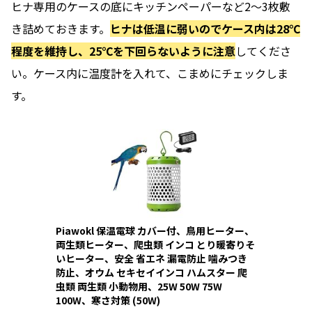
ヒナ専用のケースの底にキッチンペーパーなど2〜3枚敷
き詰めておきます。
ヒナは低温に弱いのでケース内は28℃
程度を維持し、25℃を下回らないように注意
してくださ
い。ケース内に温度計を入れて、こまめにチェックしま
す。
Piawokl 保温電球 カバー付、鳥用ヒーター、
両生類ヒーター、爬虫類 インコ とり暖寄りそ
いヒーター、安全 省エネ 漏電防止 噛みつき
防止、オウム セキセイインコ ハムスター 爬
虫類 両生類 小動物用、25W 50W 75W
100W、寒さ対策 (50W)