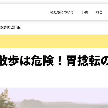
私たちについて
いぬ
ねこ
の症状と対策
散歩は危険！胃捻転