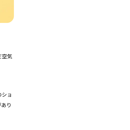
だ空気
のショ
があり