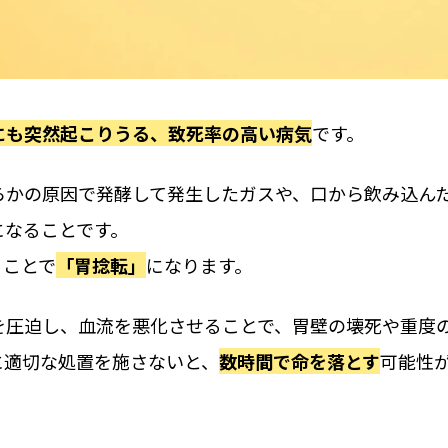
にも突然起こりうる、致死率の高い病気
です。
らかの原因で発酵して発生したガスや、口から飲み込ん
になることです。
うことで
「胃捻転」
になります。
を圧迫し、血流を悪化させることで、胃壁の壊死や重度
に適切な処置を施さないと、
数時間で命を落とす
可能性