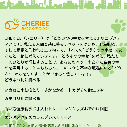
CHERIEE（シェリー）
は『どうぶつの幸せを考える』ウェブメデ
ィアです。私たち人間と共に暮らすペットをはじめ、野生動物、
そして家畜と言われる生き物まで、すべての”
どうぶつの幸せ
”をあ
なたと一緒に考えていきます。”
どうぶつの幸せ
”を考え、私たち
一人ひとりが行動することで、あなたのペットやあなた自身の幸
せを実現することはもちろん、この世から不幸な境遇にいる”どう
ぶつ”たちをなくすことができると信じています。
どうぶつ別に調べる
いぬ
ねこ
小動物
とり・さかな
かめ・トカゲ
その他生き物
カテゴリ別に調べる
飼い方
健康
食事
お手入れ
トレーニング
グッズ
おでかけ
図鑑
エンタメ
クイズ
コラム
プレスリリース
CHERIEE とは
個人情報保護方針
利用規約
ライター一覧