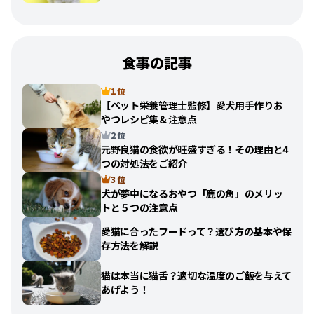
食事の記事
1 位
【ペット栄養管理士監修】愛犬用手作りお
やつレシピ集＆注意点
2 位
元野良猫の食欲が旺盛すぎる！その理由と4
つの対処法をご紹介
3 位
犬が夢中になるおやつ「鹿の角」のメリッ
トと５つの注意点
愛猫に合ったフードって？選び方の基本や保
存方法を解説
猫は本当に猫舌？適切な温度のご飯を与えて
あげよう！