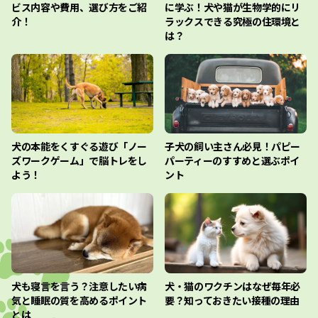
ビス内容や費用、選び方をご紹
に学ぶ！犬や猫が生物学的にリ
介！
ラックスできる究極の住環境と
は？
犬の本能をくすぐる遊び「ノー
子犬の飼い主さん必見！パピー
ズワークゲーム」で脳トレをし
パーティーのすすめと選ぶポイ
よう！
ント
犬も寝言を言う？注意したい病
犬・猫のワクチンはなぜ毎年必
気と睡眠の質を高めるポイント
要？知っておきたい接種の理由
とは