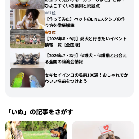
ひよこすくいの裏側と問題点
2 位
【作ってみた】ペットのLINEスタンプの作
り方を徹底解説
3 位
【2026年8・9月】愛犬と行きたいイベント
情報一覧【全国版】
【2026年7・8月】保護犬・保護猫と出会え
る全国の譲渡会情報
セキセイインコの名前100選！おしゃれでか
わいい名前をつけよう
「
いぬ
」の記事をさがす