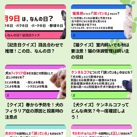
【記念日クイズ】語呂合わせで
【猫クイズ】室内飼いでも秋は
推理！この日、なんの日？
要注意！猫の体調管理は飼い主
の役目
【クイズ】春から予防を！犬の
【犬クイズ】ケンネルコフって
フィラリア症の原因と投薬時の
どんな病気？今一度確認しよ
注意点
う！